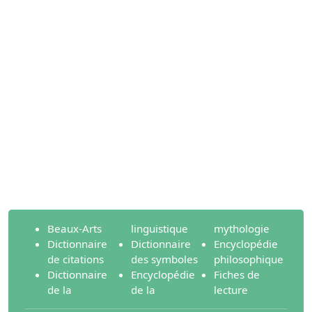
Beaux-Arts
linguistique
mythologie
Dictionnaire
Dictionnaire
Encyclopédie
de citations
des symboles
philosophique
Dictionnaire
Encyclopédie
Fiches de
de la
de la
lecture