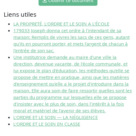
Obtenir ce document
Liens utiles
LA PROPRETÉ, L'ORDRE ET LE SOIN A L'ÉCOLE
179033 Joseph donna cet ordre à l'intendant de sa
maison: Remplis de vivres les sacs de ces gens, autant
qu'ils en pourront porter, et mets l'argent de chacun à
l'entrée de son sac.
Une institutrice demande au maire d'une ville la
direction, devenue vacante, de l'école communale, et
lui expose le plan d'éducation, les méthodes qu'elle se
propose de mettre en pratique, ainsi que les matières
d'enseignement qu'elle a le projet d'introduire dans la
maison. Elle aura soin de faire ressortir quelles sont les
parties du programme sur lesquelles elle se propose
d'insister avec le plus de soin, dans l'intérêt à la fois
moral et matériel de l'avenir de ses élèves.
L'ORDRE ET LE SOIN — LA NÉGLIGENCE
L'ORDRE ET LE SOIN EN CLASSE