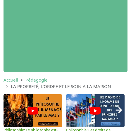
Accueil
Pédagogie
LA PROPRETÉ, L'ORDRE ET LE SOIN A LA MAISON
→
Philosophie: Le philosophe est-il
Philosophie: Les droits de
P