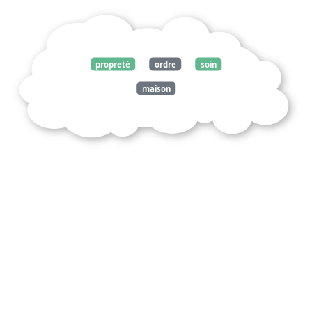
propreté
ordre
soin
maison