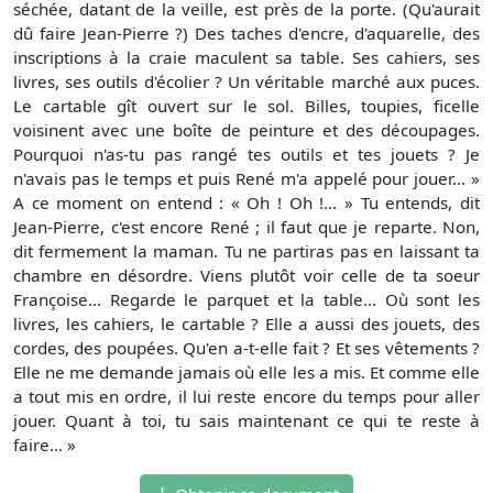
séchée, datant de la veille, est près de la porte. (Qu'aurait
dû faire Jean-Pierre ?) Des taches d'encre, d'aquarelle, des
inscriptions à la craie maculent sa table. Ses cahiers, ses
livres, ses outils d'écolier ? Un véritable marché aux puces.
Le cartable gît ouvert sur le sol. Billes, toupies, ficelle
voisinent avec une boîte de peinture et des découpages.
Pourquoi n'as-tu pas rangé tes outils et tes jouets ? Je
n'avais pas le temps et puis René m'a appelé pour jouer... »
A ce moment on entend : « Oh ! Oh !... » Tu entends, dit
Jean-Pierre, c'est encore René ; il faut que je reparte. Non,
dit fermement la maman. Tu ne partiras pas en laissant ta
chambre en désordre. Viens plutôt voir celle de ta soeur
Françoise... Regarde le parquet et la table... Où sont les
livres, les cahiers, le cartable ? Elle a aussi des jouets, des
cordes, des poupées. Qu'en a-t-elle fait ? Et ses vêtements ?
Elle ne me demande jamais où elle les a mis. Et comme elle
a tout mis en ordre, il lui reste encore du temps pour aller
jouer. Quant à toi, tu sais maintenant ce qui te reste à
faire... »