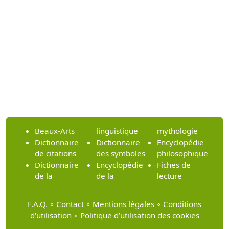
Beaux-Arts
linguistique
mythologie
Dictionnaire
Dictionnaire
Encyclopédie
de citations
des symboles
philosophique
Dictionnaire
Encyclopédie
Fiches de
de la
de la
lecture
F.A.Q.
∘
Contact
∘
Mentions légales
∘
Conditions
d'utilisation
∘
Politique d’utilisation des cookies