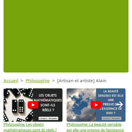
Accueil
Philosophie
[Artisan et artiste] Alain
→
Philosophie: Les objets
Philosophie: La beauté sensible
P
mathématiques sont-ils réels ?
est elle une preuve de l'existence
p