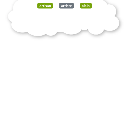
artisan
artiste
alain