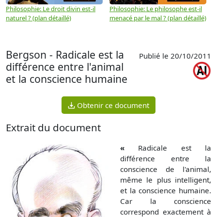
Philosophie: Le droit divin est-il
Philosophie: Le philosophe est-il
P
naturel ? (plan détaillé)
menacé par le mal ? (plan détaillé)
l
p
Bergson - Radicale est la
Publié le 20/10/2011
différence entre l'animal
et la conscience humaine
Obtenir ce document
Extrait du document
«
Radicale est la
différence entre la
conscience de l'animal,
même le plus intelligent,
et la conscience humaine.
Car la conscience
correspond exactement à