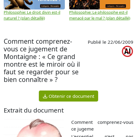
Philosophie: Le droit divin est-il
Philosophie: Le philosophe est-il
P
naturel ? (plan détaillé)
menacé par le mal ? (plan détaillé)
l
p
Comment comprenez-
Publié le 22/06/2009
vous ce jugement de
Montaigne : « Ce grand
montre est le miroir où il
faut se regarder pour se
bien connaître » ?
Obtenir ce document
Extrait du document
Comment comprenez-vous
ce jugeme
L'essentiel n'est pas