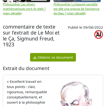
Philosophie: Les objets
Philosophie: La beauté sensible
P
mathématiques sont-ils réels ?
est elle une preuve de l'existence
p
(plan détaillé)
de Dieu ? (plan détaillé)
commentaire de texte
Publié le 09/06/2022
sur l’extrait de Le Moi et
le Ça, Sigmund Freud,
1923
Obtenir ce document
Extrait du document
« Excellent travail en
tous points : clair,
rigoureux, remarquable
conceptuellement, et
ouvert à la philosophie