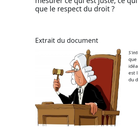
mesurer ce qui est juste, ce qui 
que le respect du droit ?
Extrait du document
S'in
que 
idéa
est 
du d