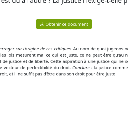
est dû à l'autre ? La justice n'exige-t-elle
Obtenir ce document
terroger sur l'origine de ces critiques.
Au nom de quoi ju­geons-nou
les lois mesurent mal ce qui est juste, ce ne peut être qu'au n
l de justice et de liberté. Cette aspi­ration à une justice qui ne 
le vecteur de perfectibilité du droit.
Conclure :
la justice comme
roit, et il ne suffit pas d'être dans son droit pour être juste.