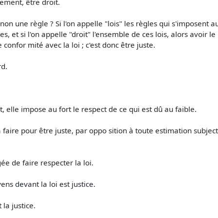
ement, être droit.
inon une règle ? Si l'on appelle "lois" les règles qui s'imposent a
s, et si l'on appelle "droit" l'ensemble de ces lois, alors avoir le
 confor­ mité avec la loi ; c'est donc être juste.
rd.
rt, elle impose au fort le respect de ce qui est dû au faible.
à faire pour être juste, par oppo­ sition à toute estimation subjec
gée de faire respecter la loi.
yens devant la loi est justice.
 la justice.