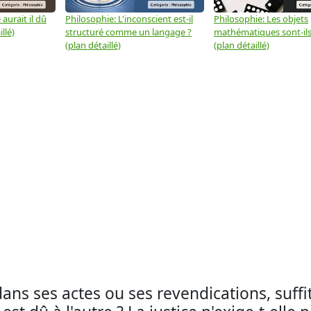
aurait il dû
Philosophie: L'inconscient est-il
Philosophie: Les objets
llé)
structuré comme un langage ?
mathématiques sont-ils 
(plan détaillé)
(plan détaillé)
dans ses actes ou ses revendications, suffit