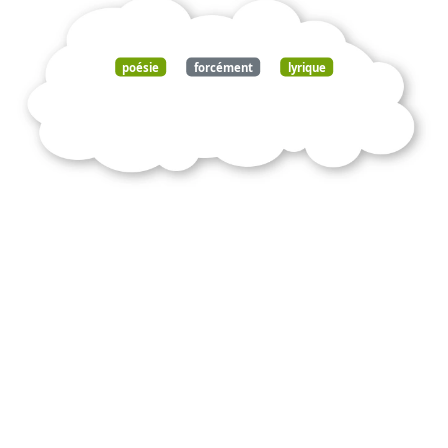
poésie
forcément
lyrique