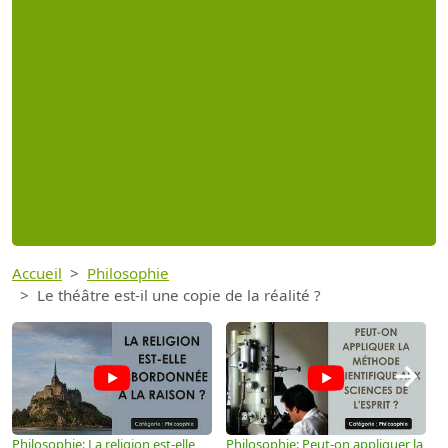
Accueil
Philosophie
Le théâtre est-il une copie de la réalité ?
→
Philosophie: La religion est-elle
Philosophie: Peut-on appliquer la
P