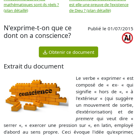
mathématiques sont-ils réels ?
est elle une preuve de l'existence
p
(plan détaillé)
de Dieu ? (plan détaillé)
N'exprime-t-on que ce
Publié le 01/07/2015
dont on a conscience?
Obtenir ce document
Extrait du document
Le verbe « exprimer « est
composé de « ex- « qui
signifie « hors de «, « à
l'extérieur « (qui suggère
un mouvement de sortie,
d'extériorisation) et de
premere
qui veut dire «
ser­rer «, « exercer une pression sur «, en latin, employé
d'abord au sens propre. Ceci évoque l'idée qu'exprimer,