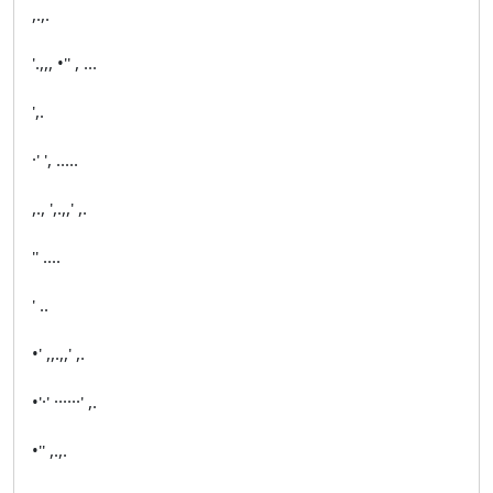
,.,.
'.,,, •'' , ...
',.
·' ', .....
,., ',.,,' ,.
'' ....
' ..
•' ,,.,,' ,.
•'·' ······' ,.
•'' ,.,.