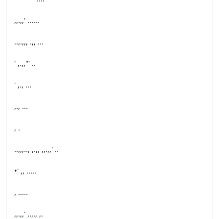
,,.,,' ......
..,.,,, .,, ...
' ,.,,'" ..
' ,., ...
,., ...
, .
..,,,.., ,.,, ,,.,,' ..
•' ,, .....
, .....
,,.,,' ,.,,, ,.