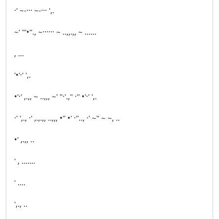
·' ~-··· ~-··· ',.
~' "'•''., ~······ ~ ..,,.,, ~ ......
, ...
'•'·' ',.
•'·' ,.,, ~ ..,,, ~' "·'.," ·'' •'·' ',.
·' ',., ·' ,.,.,, ..,,, •'' •' ·''.., ·' ~" ~ ~, ..
•' ,.,, ..
' , .......
' ....
',., ..