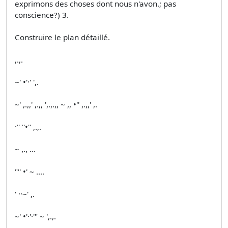
exprimons des choses dont nous n'avon.; pas
conscience?) 3.
Construire le plan détaillé.
,.,.
~' •'·' ',.
~' ,.,,' ,.,, ',.,.,, ~ ,, •'' ,.,,' ,.
·'' ''•'' ,.,.
~ ,., ...
"'' •' ~ ....
' ··~' ,.
~' •'·'·'" ~ ',.,.