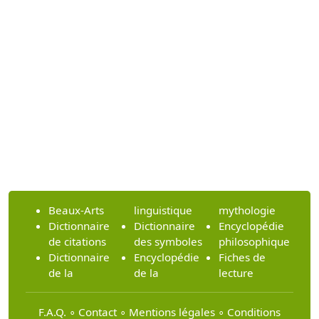
Beaux-Arts
linguistique
mythologie
Dictionnaire
Dictionnaire
Encyclopédie
de citations
des symboles
philosophique
Dictionnaire
Encyclopédie
Fiches de
de la
de la
lecture
F.A.Q.
∘
Contact
∘
Mentions légales
∘
Conditions