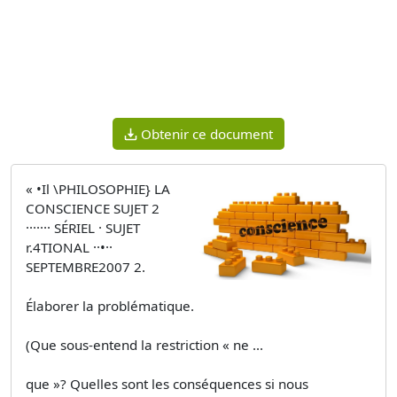
Obtenir ce document
« •Il \PHILOSOPHIE} LA
CONSCIENCE SUJET 2
······· SÉRIEL · SUJET
r.4TIONAL ··•··
SEPTEMBRE2007 2.
Élaborer la problématique.
(Que sous-entend la restriction « ne ...
que »? Quelles sont les conséquences si nous