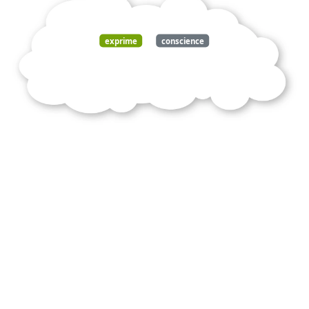
exprime
conscience