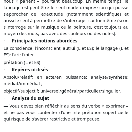
nous « parlent « pour­tant beaucoup. En même temps, le
langage est peut-être le seul mode d'expression qui puisse
s'approcher de l'exacti­tude (notamment scientifique) et
aussi le seul à permettre de s'interroger sur lui-même (si on
s'interroge sur la musique ou la peinture, c'est toujours au
moyen des mots, pas avec des couleurs ou des notes).
·
Principales notions abordées
La conscience; l'inconscient; autrui (L et ES); le langage (L et
ES); l'art; l'inter‑
prétation (L et ES).
·
Repères utilisés
Absolu/relatif; en acte/en puissance; analyse/synthèse;
médiat/immédiat ;
objectif/subjectif; universel/général/particulier/singulier.
·
Analyse du sujet
—
Vous devez bien réfléchir au sens du verbe « exprimer «
et ne pas vous conten­ter d'une interprétation superficielle
qui risque de s'avérer restrictive et trom­peuse.