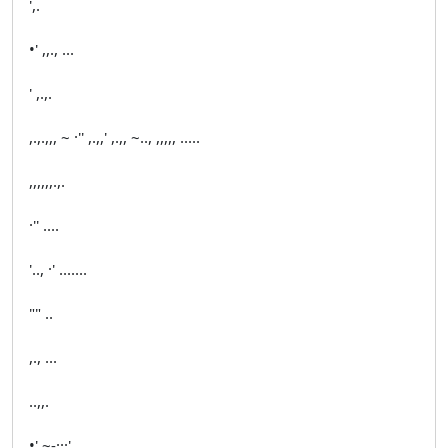
',.
•' ,,., ...
' ,.,.
,.,.,,, ~ ·'' ,.,,' ,.,, ~.., ,,,,, .....
,,,,,,.,.
·'' ....
'.., ·' .......
"" ..
,., ...
..,,.
•' ~-···' ....