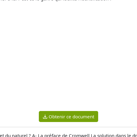
Obtenir ce document
ice et du naturel ? A- La préface de Cromwell La solution dans l