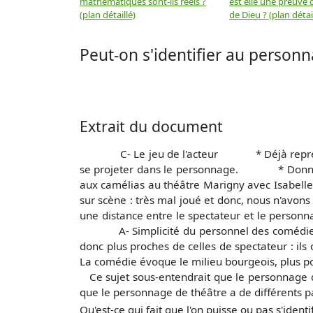
mathématiques sont-ils réels ?
est elle une preuve d
(plan détaillé)
de Dieu ? (plan détai
Peut-on s'identifier au personn
Extrait du document
C- Le jeu de l'acteur * Déjà représenté par 
se projeter dans le personnage. * Donnée c
aux camélias au théâtre Marigny avec Isabelle 
sur scène : très mal joué et donc, nous n'avo
une distance entre le spectateur et le personn
A- Simplicité du personnel des comédies 
donc plus proches de celles de spectateur : ils
La comédie évoque le milieu bourgeois, plus po
Ce sujet sous-entendrait que le personnage de t
que le personnage de théâtre a de différents
Qu'est-ce qui fait que l'on puisse ou pas s'identifi