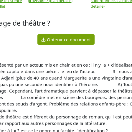
e l'existence
provisoire ? (plan détaillé)
subordonnée à la raison
llé)
détaillé)
age de théâtre ?
Obtenir ce document
un acteur, mis en chair et en os : il n'y a + d'idéalisation,
apitale dans une pièce : le jeu de l'acteur. R : nous av
Adjani (plus de 40 ans quand Marguerite a une vingtaine d'ann
ns pas pu une seconde nous identifier à l'héroïne. ∆) Tout l'
age. Cependant, l'art dramatique parvient à dépasser la théâtr
La comédie met en scène des bourgeois, des personnage
 ont des soucis d'argent. Problème des relations enfants-père : C
pulaire.
héâtre est différent du personnage de roman, qu'il est peut-être
 par rapport aux autres personnages de la littérature.
er à lui ? est-ce le genre qui facilite l'identification ?