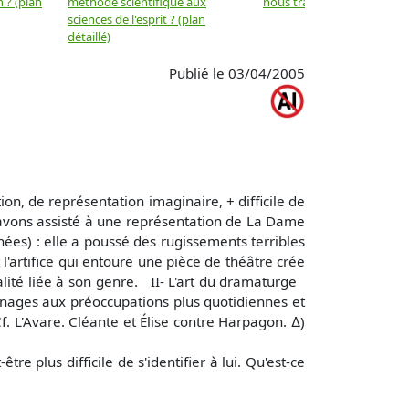
 ? (plan
méthode scientifique aux
nous trahir ? (plan détaillé)
sciences de l'esprit ? (plan
détaillé)
Publié le 03/04/2005
 de représentation imaginaire, + difficile de
ons assisté à une représentation de La Dame
ées) : elle a poussé des rugissements terribles
artifice qui entoure une pièce de théâtre crée
alité liée à son genre. II- L'art du dramaturge
s aux préoccupations plus quotidiennes et
f. L'Avare. Cléante et Élise contre Harpagon. ∆)
 plus difficile de s'identifier à lui. Qu'est-ce