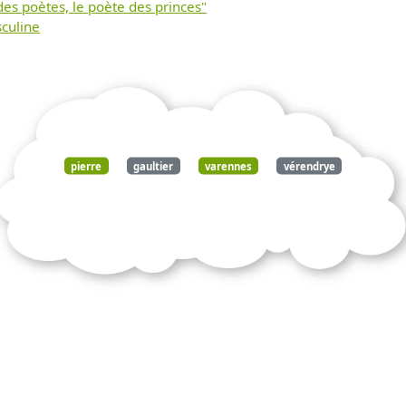
es poètes, le poète des princes"
culine
pierre
gaultier
varennes
vérendrye