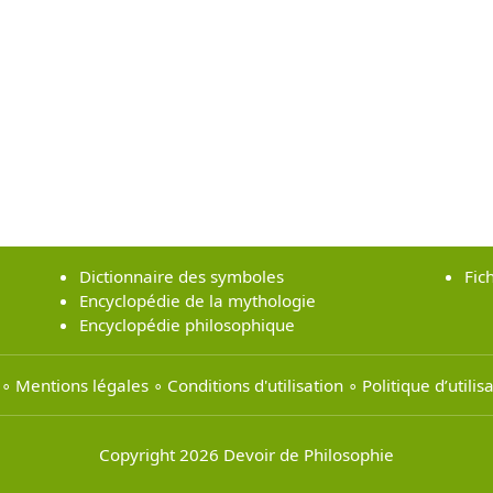
Dictionnaire des symboles
Fic
Encyclopédie de la mythologie
Encyclopédie philosophique
∘
Mentions légales
∘
Conditions d'utilisation
∘
Politique d’utili
Copyright 2026 Devoir de Philosophie