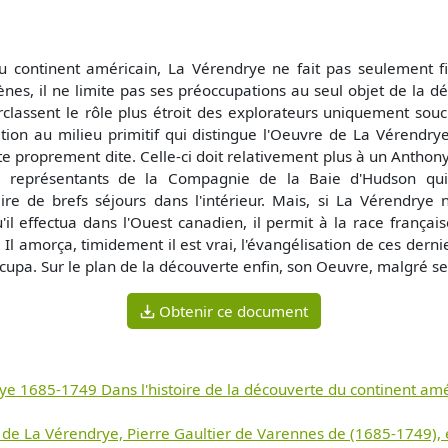
u continent américain, La Vérendrye ne fait pas seulement fi
gènes, il ne limite pas ses préoccupations au seul objet de la dé
classent le rôle plus étroit des explorateurs uniquement souc
tion au milieu primitif qui distingue l'Oeuvre de La Vérendry
erte proprement dite. Celle-ci doit relativement plus à un Ant
représentants de la Compagnie de la Baie d'Hudson qui,
aire de brefs séjours dans l'intérieur. Mais, si La Vérendr
l effectua dans l'Ouest canadien, il permit à la race française 
 amorça, timidement il est vrai, l'évangélisation de ces dernie
upa. Sur le plan de la découverte enfin, son Oeuvre, malgré ses
Obtenir ce document
ye 1685-1749 Dans l'histoire de la découverte du continent amé
 de La Vérendrye, Pierre Gaultier de Varennes de (1685-1749),