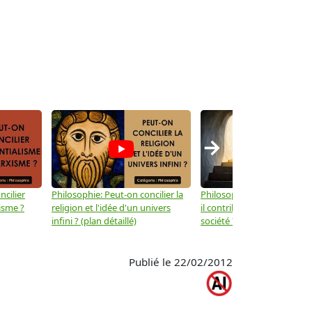
→
ncilier
Philosophie: Peut-on concilier la
Philosophie: Le mysticisme
isme ?
religion et l'idée d'un univers
il contribuer au progrès de 
infini ? (plan détaillé)
société ? (plan détaillé)
Publié le 22/02/2012