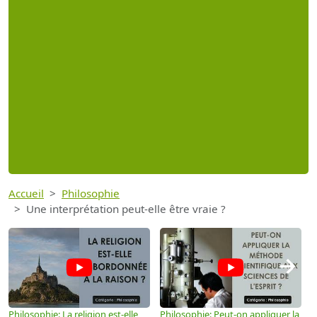
Accueil
Philosophie
Une interprétation peut-elle être vraie ?
→
Philosophie: La religion est-elle
Philosophie: Peut-on appliquer la
P