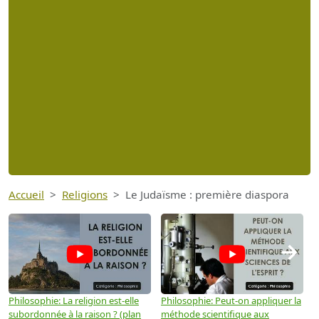
Accueil
Religions
Le Judaïsme : première diaspora
→
Philosophie: La religion est-elle
Philosophie: Peut-on appliquer la
P
subordonnée à la raison ? (plan
méthode scientifique aux
n