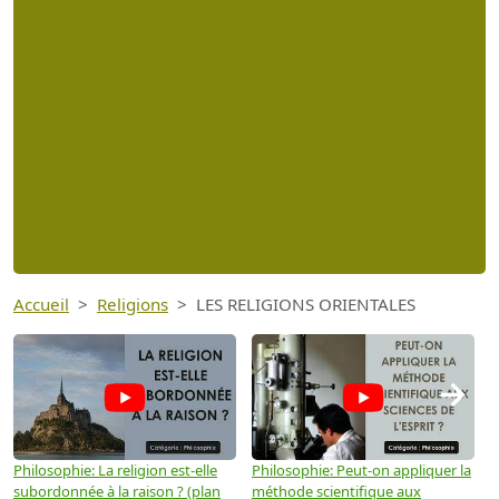
Accueil
Religions
LES RELIGIONS ORIENTALES
→
Philosophie: La religion est-elle
Philosophie: Peut-on appliquer la
P
subordonnée à la raison ? (plan
méthode scientifique aux
n