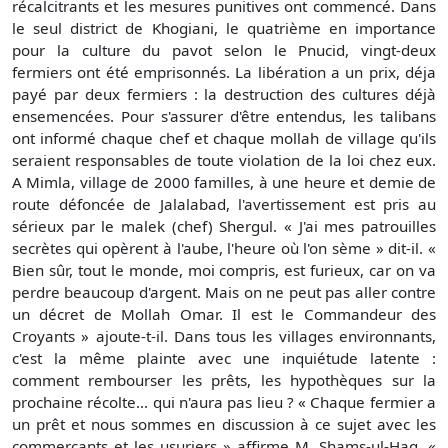
récalcitrants et les mesures punitives ont commencé. Dans
le seul district de Khogiani, le quatrième en importance
pour la culture du pavot selon le Pnucid, vingt-deux
fermiers ont été emprisonnés. La libération a un prix, déja
payé par deux fermiers : la destruction des cultures déjà
ensemencées. Pour s'assurer d'être entendus, les talibans
ont informé chaque chef et chaque mollah de village qu'ils
seraient responsables de toute violation de la loi chez eux.
A Mimla, village de 2000 familles, à une heure et demie de
route défoncée de Jalalabad, l'avertissement est pris au
sérieux par le malek (chef) Shergul. « J'ai mes patrouilles
secrètes qui opèrent à l'aube, l'heure où l'on sème » dit-il. «
Bien sûr, tout le monde, moi compris, est furieux, car on va
perdre beaucoup d'argent. Mais on ne peut pas aller contre
un décret de Mollah Omar. Il est le Commandeur des
Croyants » ajoute-t-il. Dans tous les villages environnants,
c'est la même plainte avec une inquiétude latente :
comment rembourser les prêts, les hypothèques sur la
prochaine récolte... qui n'aura pas lieu ? « Chaque fermier a
un prêt et nous sommes en discussion à ce sujet avec les
commerçants et les usuriers » affirme M. Shams-ul-Haq. «