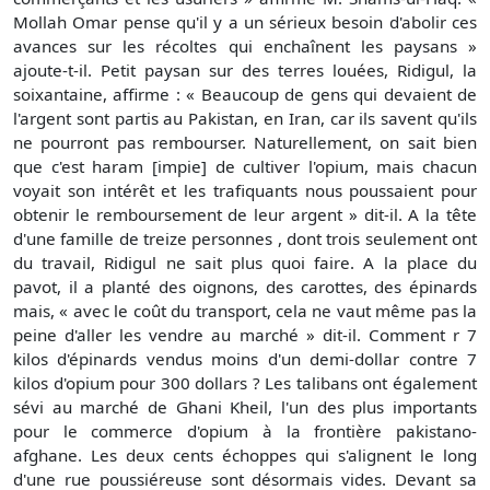
Mollah Omar pense qu'il y a un sérieux besoin d'abolir ces
avances sur les récoltes qui enchaînent les paysans »
ajoute-t-il. Petit paysan sur des terres louées, Ridigul, la
soixantaine, affirme : « Beaucoup de gens qui devaient de
l'argent sont partis au Pakistan, en Iran, car ils savent qu'ils
ne pourront pas rembourser. Naturellement, on sait bien
que c'est haram [impie] de cultiver l'opium, mais chacun
voyait son intérêt et les trafiquants nous poussaient pour
obtenir le remboursement de leur argent » dit-il. A la tête
d'une famille de treize personnes , dont trois seulement ont
du travail, Ridigul ne sait plus quoi faire. A la place du
pavot, il a planté des oignons, des carottes, des épinards
mais, « avec le coût du transport, cela ne vaut même pas la
peine d'aller les vendre au marché » dit-il. Comment r 7
kilos d'épinards vendus moins d'un demi-dollar contre 7
kilos d'opium pour 300 dollars ? Les talibans ont également
sévi au marché de Ghani Kheil, l'un des plus importants
pour le commerce d'opium à la frontière pakistano-
afghane. Les deux cents échoppes qui s'alignent le long
d'une rue poussiéreuse sont désormais vides. Devant sa