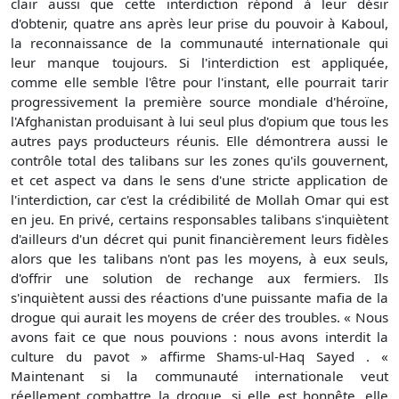
clair aussi que cette interdiction répond à leur désir
d'obtenir, quatre ans après leur prise du pouvoir à Kaboul,
la reconnaissance de la communauté internationale qui
leur manque toujours. Si l'interdiction est appliquée,
comme elle semble l'être pour l'instant, elle pourrait tarir
progressivement la première source mondiale d'héroïne,
l'Afghanistan produisant à lui seul plus d'opium que tous les
autres pays producteurs réunis. Elle démontrera aussi le
contrôle total des talibans sur les zones qu'ils gouvernent,
et cet aspect va dans le sens d'une stricte application de
l'interdiction, car c'est la crédibilité de Mollah Omar qui est
en jeu. En privé, certains responsables talibans s'inquiètent
d'ailleurs d'un décret qui punit financièrement leurs fidèles
alors que les talibans n'ont pas les moyens, à eux seuls,
d'offrir une solution de rechange aux fermiers. Ils
s'inquiètent aussi des réactions d'une puissante mafia de la
drogue qui aurait les moyens de créer des troubles. « Nous
avons fait ce que nous pouvions : nous avons interdit la
culture du pavot » affirme Shams-ul-Haq Sayed . «
Maintenant si la communauté internationale veut
réellement combattre la drogue, si elle est honnête, elle