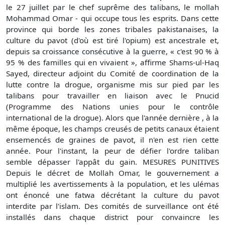
le 27 juillet par le chef suprême des talibans, le mollah
Mohammad Omar - qui occupe tous les esprits. Dans cette
province qui borde les zones tribales pakistanaises, la
culture du pavot (d'où est tiré l'opium) est ancestrale et,
depuis sa croissance consécutive à la guerre, « c'est 90 % à
95 % des familles qui en vivaient », affirme Shams-ul-Haq
Sayed, directeur adjoint du Comité de coordination de la
lutte contre la drogue, organisme mis sur pied par les
talibans pour travailler en liaison avec le Pnucid
(Programme des Nations unies pour le contrôle
international de la drogue). Alors que l'année dernière , à la
même époque, les champs creusés de petits canaux étaient
ensemencés de graines de pavot, il n'en est rien cette
année. Pour l'instant, la peur de défier l'ordre taliban
semble dépasser l'appât du gain. MESURES PUNITIVES
Depuis le décret de Mollah Omar, le gouvernement a
multiplié les avertissements à la population, et les ulémas
ont énoncé une fatwa décrétant la culture du pavot
interdite par l'islam. Des comités de surveillance ont été
installés dans chaque district pour convaincre les