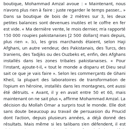
boutique, Mohammad Amzal avoue : « Maintenant, nous
n'avons plus rien à faire : juste regarder le temps passer... »
Dans sa boutique de bois de 2 mètres sur 3, les deux
petites balances sont devenues inutiles et le coffre en fer
est vide. « Ma dernière vente, le mois dernier, m'a rapporté
150 000 roupies pakistanaises [2 500 dollars] mais depuis,
plus rien ». Ici, les gros marchands étaient, selon Haji
Afghani, un autre vendeur, des Pakistanais, des Turcs, des
Iraniens, des Tadjiks ou des Ouzbeks et, enfin, des Afghans
installés dans les zones tribales pakistanaises. « Pour
l'instant, ajoute-t-il, « tout le monde a disparu et Dieu seul
sait ce que je vais faire ». Selon les commerçants de Ghani
Kheil, la plupart des laboratoires de transformation de
l'opium en héroïne, installés dans les montagnes, ont aussi
été détruits. « Avant, il y en avait entre 50 et 60, mais
maintenant on ne sait plus », affirme Mohammad Amzal. La
décision du Mollah Omar a surpris tout le monde. Elle doit
sans doute beaucoup au travail de persuasion du Pnucid
dont l'action, depuis plusieurs années, a déjà donné des
résultats. Mais même si les talibans s'en défendent, il est