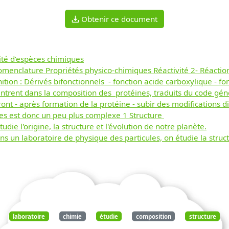
Obtenir ce document
lité d’espèces chimiques
enclature Propriétés physico-chimiques Réactivité 2- Réaction
tion : Dérivés bifonctionnels - fonction acide carboxylique - f
ntrent dans la composition des protéines, traduits du code gén
nt - après formation de la protéine - subir des modifications di
es est donc un peu plus complexe 1 Structure
 l'origine, la structure et l'évolution de notre planète.
laboratoire de physique des particules, on étudie la structu
laboratoire
chimie
étudie
composition
structure