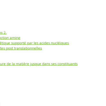
s 2.
onction amine
étique supporté par les acides nucléiques
tes post translationnelles
re de la matière jusque dans ses constituants