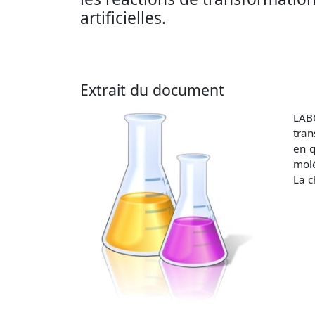
artificielles.
Extrait du document
LAB
tran
en q
molé
La c