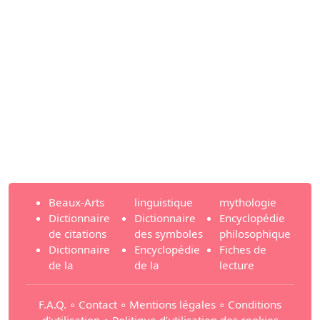
Beaux-Arts
linguistique
mythologie
Dictionnaire
Dictionnaire
Encyclopédie
de citations
des symboles
philosophique
Dictionnaire
Encyclopédie
Fiches de
de la
de la
lecture
F.A.Q.
∘
Contact
∘
Mentions légales
∘
Conditions
d'utilisation
∘
Politique d’utilisation des cookies