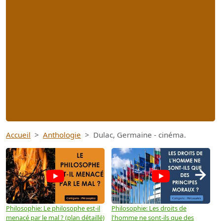
Accueil
Anthologie
Dulac, Germaine - cinéma.
→
Philosophie: Le philosophe est-il
Philosophie: Les droits de
P
menacé par le mal ? (plan détaillé)
l'homme ne sont-ils que des
e