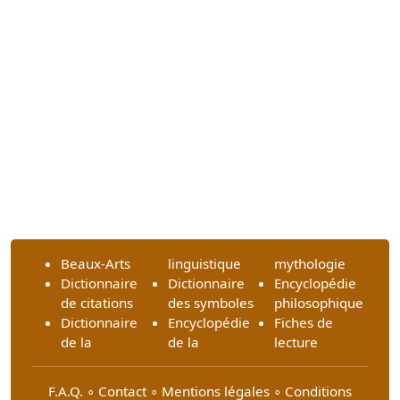
Beaux-Arts
linguistique
mythologie
Dictionnaire
Dictionnaire
Encyclopédie
de citations
des symboles
philosophique
Dictionnaire
Encyclopédie
Fiches de
de la
de la
lecture
F.A.Q.
∘
Contact
∘
Mentions légales
∘
Conditions