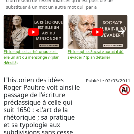
d'un réseau de ressemblances qu'il est possible de
substituer à un mot un autre mot qui, par a
→
Philosophie: La rhétorique est-
Philosophie: Socrate aurait il dû
P
elle un art du mensonge ? (plan
s'évader ? (plan détaillé)
s
détaillé)
(
L'historien des idées
Publié le 02/03/2011
Roger Paultre voit ainsi le
passage de l'écriture
préclassique à celle qui
suit 1650 : «L'art de la
rhétorique ; sa pratique
et sa typologie aux
subdivisions sans cesse