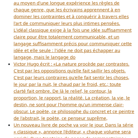
au moyen d'une longue expérience les règles de
chaque genre, que les écrivains apprennent à en
dominer les contraintes et à conquérir à travers elles
l'art de communiquer leurs plus intimes pensées.
L'idéal classique exige à la fois une idée suffisamment
claire pour être totalement communicable, et un
langage suffisamment précis pour communiquer cette
idée et elle seule : l'idée ne doit pas échapper au
langage, mais le langage do
Victor Hugo écrit : «La nature procède par contrastes.
C'est par les oppositions qu'elle fait saillir les objets.
C'est par leurs contraires qu'elle fait sentir les choses,
le jour par la nuit, le chaud par le froid, etc.; toute
clarté fait ombre. De là le relief, le contour, la
proportion, le rapport, la réalité. La création, la vie, le
destin, ne sont pour l'homme qu'un immense clair-
obscur. Le poète, ce philosophe du concret et ce peintre
de l'abstrait, le poète, ce penseur suprême,
Un nouveau livre de poche va voir le jour. Dans la série
« classique », annonce l'éditeur, « chaque volume sera