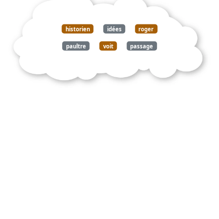
historien
idées
roger
paultre
voit
passage
écriture
préclassique
1650
art
rhétorique
pratique
typologie
subdivisions
cesse
augmentées
débordent