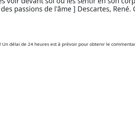
s voir devant soi ou les sentir en son corp
é des passions de l'âme ] Descartes, Ren
Un délai de 24 heures est à prévoir pour obtenir le commentair