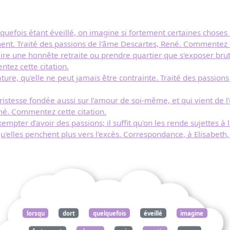
uefois étant éveillé, on imagine si fortement certaines choses q
ment. Traité des passions de l'âme Descartes, René. Commentez c
x faire une honnête retraite ou prendre quartier que s'exposer br
tez cette citation.
nature, qu'elle ne peut jamais être contrainte. Traité des passi
ristesse fondée aussi sur l'amour de soi-même, et qui vient de l'
né. Commentez cette citation.
exempter d'avoir des passions; il suffit qu'on les rende sujettes à 
s qu'elles penchent plus vers l'excès. Correspondance, à Elisabe
lorsqu
dort
quelquefois
éveillé
imagine