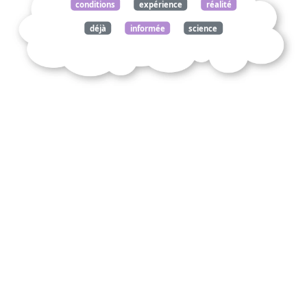
conditions
expérience
réalité
déjà
informée
science
temps
pensée
scientifique
bachelard
rationalisme
appliqué
commentez
citation