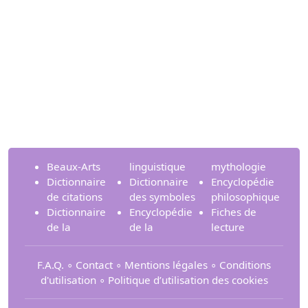
Beaux-Arts
linguistique
mythologie
Dictionnaire
Dictionnaire
Encyclopédie
de citations
des symboles
philosophique
Dictionnaire
Encyclopédie
Fiches de
de la
de la
lecture
F.A.Q.
∘
Contact
∘
Mentions légales
∘
Conditions
d'utilisation
∘
Politique d’utilisation des cookies