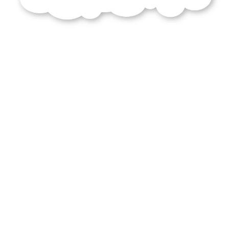
licence
confusion
désordre
tardent
manifester
parts
prince
machiavel
nicolas
commentez