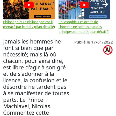
→
Philosophie: Le philosophe est-il
Philosophie: Les droits de
P
menacé par le mal ? (plan détaillé)
l'homme ne sont-ils que des
e
principes moraux ? (plan détaillé)
(
Jamais les hommes ne
Publié le 17/01/2022
font si bien que par
nécessité; mais là où
chacun, pour ainsi dire,
est libre d'agir à son gré
et de s'adonner à la
licence, la confusion et le
désordre ne tardent pas
à se manifester de toutes
parts. Le Prince
Machiavel, Nicolas.
Commentez cette