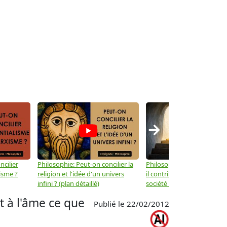
→
ncilier
Philosophie: Peut-on concilier la
Philosophie: Le mysticisme
isme ?
religion et l'idée d'un univers
il contribuer au progrès de 
infini ? (plan détaillé)
société ? (plan détaillé)
t à l'âme ce que
Publié le 22/02/2012