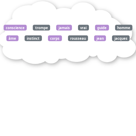
conscience
trompe
jamais
vrai
guide
homme
âme
instinct
corps
rousseau
jean
jacques
commentez
citation