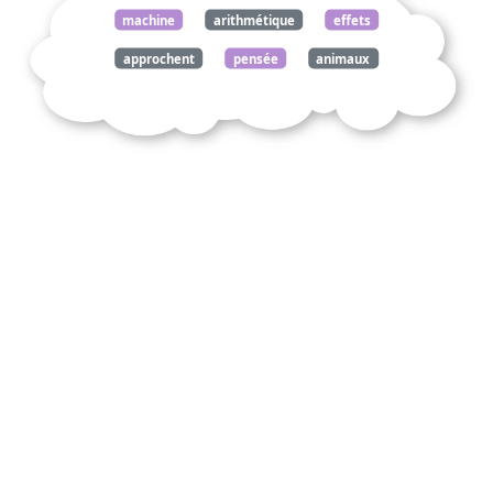
machine
arithmétique
effets
approchent
pensée
animaux
puisse
faire
volonté
pensées
1670
262
pascal
blaise
commentez
citation