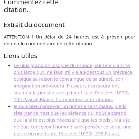
Commentez cette
citation.
Extrait du document
ATTENTION ! Un délai de 24 heures est à prévoir pour
obtenir le commentaire de cette citation.
Liens utiles
Le plus grand philosophe du monde, sur une planche
plus large qu'il ne faut, s'il y a au-dessous un précipice,
quoique sa raison le convainque de sa sûreté, son
imagination prévaudra. Plusieurs n'en sauraient
soutenir la pensée sans pâlir et suer. Pensées (1670),
104 Pascal, Blaise. Commentez cette citation.
Je puis bien concevoir un homme sans mains, pieds,
tête (car ce n'est que l'expérience qui nous apprend
que la tête est plus nécessaire que les pieds). Mais je
ne puis concevoir l'homme sans pensée: ce serait une
pierre ou une brute. Pensées (1670), 258 Pascal,