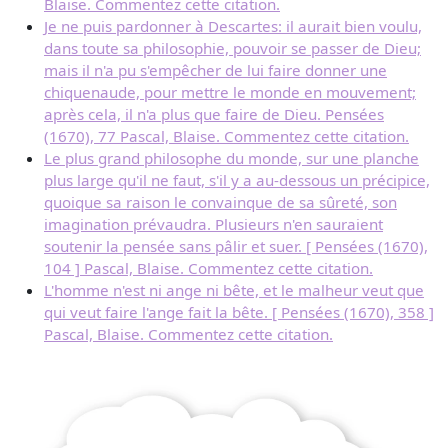
Blaise. Commentez cette citation.
Je ne puis pardonner à Descartes: il aurait bien voulu,
dans toute sa philosophie, pouvoir se passer de Dieu;
mais il n'a pu s'empêcher de lui faire donner une
chiquenaude, pour mettre le monde en mouvement;
après cela, il n'a plus que faire de Dieu. Pensées
(1670), 77 Pascal, Blaise. Commentez cette citation.
Le plus grand philosophe du monde, sur une planche
plus large qu'il ne faut, s'il y a au-dessous un précipice,
quoique sa raison le convainque de sa sûreté, son
imagination prévaudra. Plusieurs n'en sauraient
soutenir la pensée sans pâlir et suer. [ Pensées (1670),
104 ] Pascal, Blaise. Commentez cette citation.
L'homme n'est ni ange ni bête, et le malheur veut que
qui veut faire l'ange fait la bête. [ Pensées (1670), 358 ]
Pascal, Blaise. Commentez cette citation.