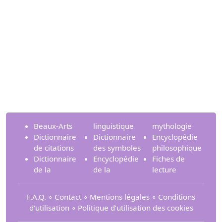
Beaux-Arts
linguistique
mythologie
Dictionnaire
Dictionnaire
Encyclopédie
de citations
des symboles
philosophique
Dictionnaire
Encyclopédie
Fiches de
de la
de la
lecture
F.A.Q.
∘
Contact
∘
Mentions légales
∘
Conditions
d'utilisation
∘
Politique d’utilisation des cookies