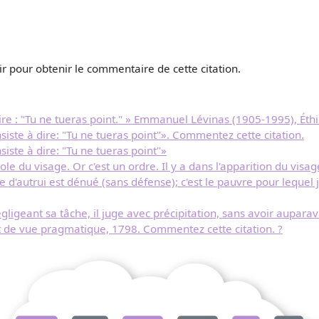
r pour obtenir le commentaire de cette citation.
dire : "Tu ne tueras point." » Emmanuel Lévinas (1905-1995), Éthi
nsiste à dire: "Tu ne tueras point"». Commentez cette citation.
siste à dire: "Tu ne tueras point"»
role du visage. Or c'est un ordre. Il y a dans l'apparition du
d'autrui est dénué (sans défense); c'est le pauvre pour lequel je
égligeant sa tâche, il juge avec précipitation, sans avoir aupar
nt de vue pragmatique, 1798. Commentez cette citation. ?