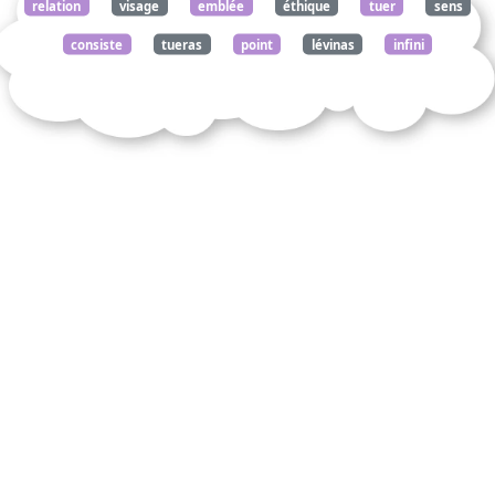
relation
visage
emblée
éthique
tuer
sens
consiste
tueras
point
lévinas
infini
commentez
citation