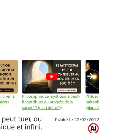
→
cilier la
Philosophie: Le mysticisme peut-
Philosophie: Peut-on lier la
nivers
il contribuer au progrès de la
métaphysique à la physiqu
société ? (plan détaillé)
(plan détaillé)
 peut tuer, ou
Publié le 22/02/2012
ique et infini.