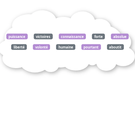
puissance
victoires
connaissance
forte
absolue
liberté
volonté
humaine
pourtant
aboutit
résultats
pauvres
adversaire
fort
vanité
humain
1878