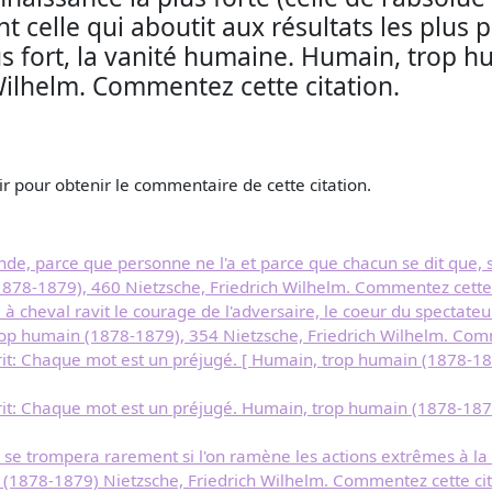
 celle qui aboutit aux résultats les plus p
lus fort, la vanité humaine. Humain, trop 
Wilhelm. Commentez cette citation.
r pour obtenir le commentaire de cette citation.
e, parce que personne ne l'a et parce que chacun se dit que, s'il l
78-1879), 460 Nietzsche, Friedrich Wilhelm. Commentez cette 
 à cheval ravit le courage de l'adversaire, le coeur du spectateur
op humain (1878-1879), 354 Nietzsche, Friedrich Wilhelm. Comm
rit: Chaque mot est un préjugé. [ Humain, trop humain (1878-187
rit: Chaque mot est un préjugé. Humain, trop humain (1878-1879
 se trompera rarement si l'on ramène les actions extrêmes à la v
(1878-1879) Nietzsche, Friedrich Wilhelm. Commentez cette cit