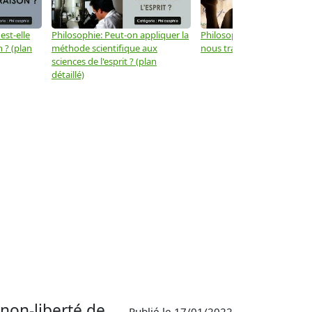
est-elle
Philosophie: Peut-on appliquer la
Philosophie: Le langage peu
 ? (plan
méthode scientifique aux
nous trahir ? (plan détaillé)
sciences de l'esprit ? (plan
détaillé)
 non-liberté de
Publié le 17/01/2022