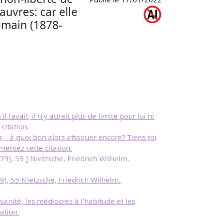
auvres: car elle
humain (1878-
'avait, il n'y aurait plus de limite pour lui ni
citation.
, - à quoi bon alors attaquer encore? Tiens-toi
entez cette citation.
9), 55 ] Nietzsche, Friedrich Wilhelm.
), 55 Nietzsche, Friedrich Wilhelm.
anité, les médiocres à l'habitude et les
ation.