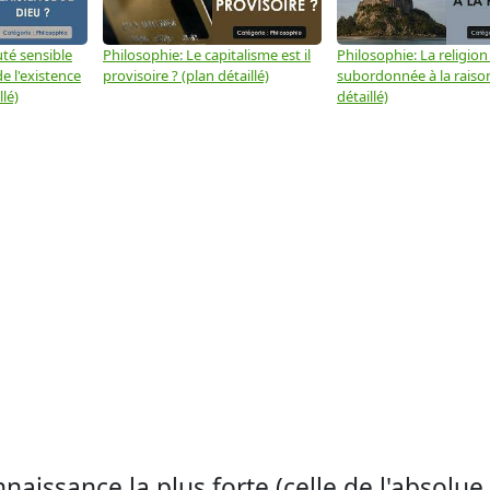
té sensible
Philosophie: Le capitalisme est il
Philosophie: La religion 
e l'existence
provisoire ? (plan détaillé)
subordonnée à la raison
llé)
détaillé)
naissance la plus forte (celle de l'absolue