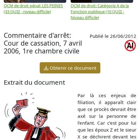
QCM de droit pénal: LES PEINES
QCM de droit: Catégorie A de la
Q
(33 QUIZ - niveau difficile)
Fonction publique (10 QUIZ -
Q
Niveau difficile)
Commentaire d'arrêt:
Publié le 26/06/2012
Cour de cassation, 7 avril
2006, 1re chambre civile
Obtenir ce document
Extrait du document
Par là ces enjeux de
filiation, il apparaît clair
que ce procès devrait être
axé sur la personne de
l’enfant. Car c’est pour lui
que les époux Z et le sieur
X se déchirent devant les