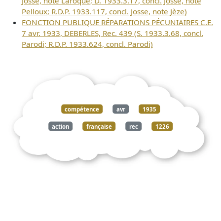
Josse, note Laroque; D. 1933.3.17, concl. Josse, note
Pelloux; R.D.P. 1933.117, concl. Josse, note Jèze)
FONCTION PUBLIQUE RÉPARATIONS PÉCUNIAIRES C.E.
7 avr. 1933, DEBERLES, Rec. 439 (S. 1933.3.68, concl.
Parodi; R.D.P. 1933.624, concl. Parodi)
compétence
avr
1935
action
française
rec
1226
concl
josse