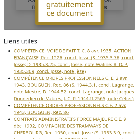
gratuitement
ce document
Liens utiles
COMPÉTENCE- VOIE DE FAIT T. C. 8 avr. 1935, ACTION
FRANÇAISE, Rec. 1226, concl. Josse (S. 1935.3.76, concl.
Josse; D. 1935.3.25, concl. Josse, note Waline; R. D. P.
1935.309, concl. Josse, note Jèze)
COMPÉTENCE ORDRES PROFESSIONNELS C. E. 2 avr.
1943, BOUGUEN, Rec. 86 (S. 1944.3.1, concl. Lagrange,
note Mestre; D. 1944.52, concl. Lagrange, note Jacques
Donnedieu de Vabres; J. C. P. 1944.II.2565, note Célier)
COMPÉTENCE ORDRES PROFESSIONNELS C.E. 2 avr.
1943, BOUGUEN, Rec. 86
CONTRATS ADMINISTRATIFS FORCE MAJEURE C.E. 9
déc. 1932, COMPAGNIE DES TRAMWAYS DE
CHERBOURG, Rec. 1050, coocl. Josse (S. 1933.3.9, concl.