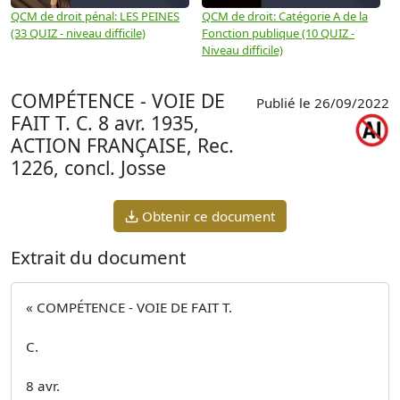
QCM de droit pénal: LES PEINES
QCM de droit: Catégorie A de la
Q
(33 QUIZ - niveau difficile)
Fonction publique (10 QUIZ -
Q
Niveau difficile)
COMPÉTENCE - VOIE DE
Publié le 26/09/2022
FAIT T. C. 8 avr. 1935,
ACTION FRANÇAISE, Rec.
1226, concl. Josse
Obtenir ce document
Extrait du document
« COMPÉTENCE - VOIE DE FAIT T.
C.
8 avr.