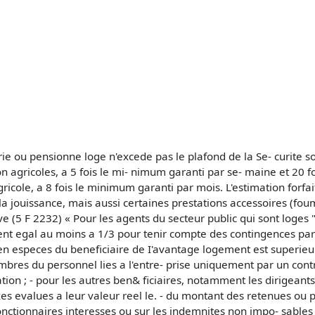
e ou pensionne loge n'excede pas le plafond de la Se- curite so
on agricoles, a 5 fois le mi- nimum garanti par se- maine et 20 f
agricole, a 8 fois le minimum garanti par mois. L'estimation forf
la jouissance, mais aussi certaines prestations accessoires (foum
(5 F 2232) « Pour les agents du secteur public qui sont loges "
ment egal au moins a 1/3 pour tenir compte des contingences parti
n especes du beneficiaire de I'avantage logement est superieure
bres du personnel lies a l'entre- prise uniquement par un contrat
ation ; - pour les autres ben& ficiaires, notamment les dirigeants 
evalues a leur valeur reel le. - du montant des retenues ou p
fonctionnaires interesses ou sur les indemnites non impo- sables 