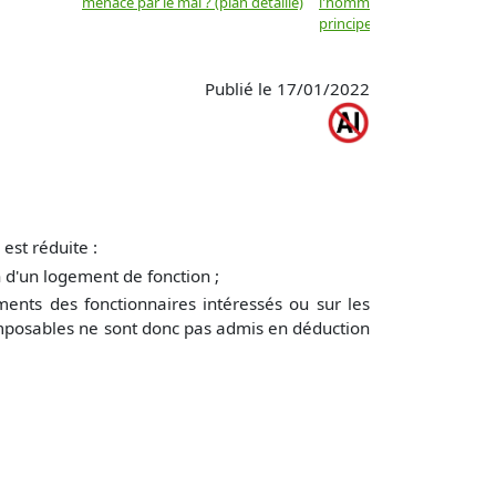
menacé par le mal ? (plan détaillé)
l'homme ne sont-ils que d
principes moraux ? (plan dé
Publié le 17/01/2022
est réduite :
 d'un logement de fonction ;
ments des fonctionnaires intéressés ou sur les
imposables ne sont donc pas admis en déduction