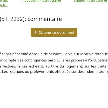
ue aux
nous trahir ? (plan détaillé)
naturel ? (plan détaillé)
 (plan
(5 F 2232): commentaire
Obtenir ce document
és "par nécessité absolue de service", la valeur locative retenue 
r compte des contingences parti culières propres à l'occupation
ectués, le cas échéant, au titre du logement, sur les traite
t. Les retenues ou prélèvements effectués sur des indemnités 