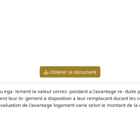
Obtenir ce document
 ega- lement la valeur corres- pondant a I'avantage re- duite p
issent leur lo- gement a disposition a leur remplacant durant le
devaluation de I'avantage logement varie selon le montant de la 