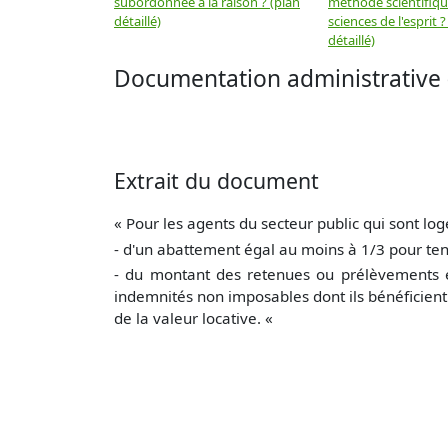
subordonnée à la raison ? (plan
méthode scientifiq
détaillé)
sciences de l'esprit ?
détaillé)
Documentation administrative 
Extrait du document
« Pour les agents du secteur public qui sont log
- d'un abattement égal au moins à 1/3 pour teni
- du montant des retenues ou prélèvements eff
indemnités non imposables dont ils bénéficien
de la valeur locative. «