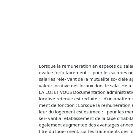
Lorsque la remuneration en especes du salari
evalue forfaitairement : - pour les salaries n
salaries rele- vant de la mutualite so- ciale 
valeur locative des locaux dont le sala- He a 
LA LOI ET VOUS Documentation administrative 
locative retenue est recluite : - d'un abatte
ment de fonction ; Lorsque la remuneration e
leur du logement est estimee : - pour les mem
ser- vant a l'etablissement de la taxe d'habit
egalement augmentee des avantages annexes 
titre du loge- ment, sur les traitements des 