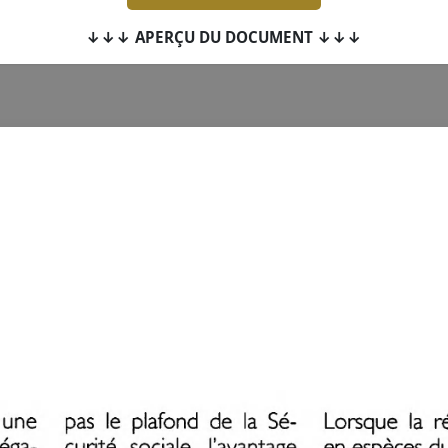
↓↓↓ APERÇU DU DOCUMENT ↓↓↓