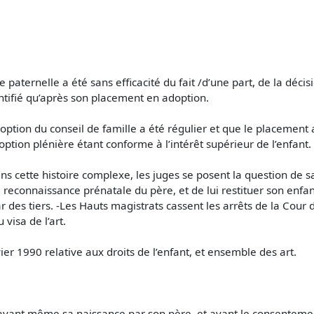
e paternelle a été sans efficacité du fait /d’une part, de la dé
identifié qu’après son placement en adoption.
option du conseil de famille a été régulier et que le placement a
option plénière étant conforme à l’intérêt supérieur de l’enfant.
 cette histoire complexe, les juges se posent la question de savo
connaissance prénatale du père, et de lui restituer son enfant
ar des tiers. -Les Hauts magistrats cassent les arrêts de la Cour
 visa de l’art.
er 1990 relative aux droits de l’enfant, et ensemble des art.
ié avant même sa naissance par son père, et avant le consentemen