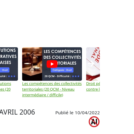
→
tutions
Les compétences des collectivités
Droit pénal: Les crimes et d
es (20
territoriales (20 QCM - Niveau
contre les biens
intermédiaire / difficile)
AVRIL 2006
Publié le 10/04/2022