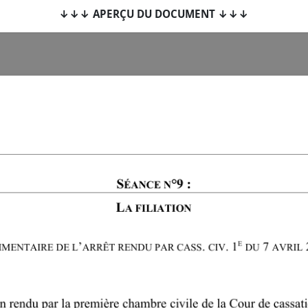
↓↓↓ APERÇU DU DOCUMENT ↓↓↓