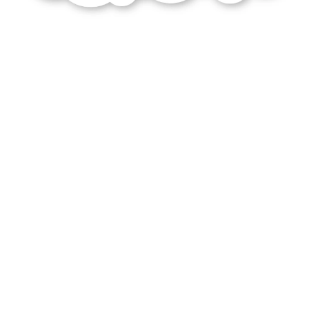
séquence
lectures
personnelles