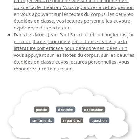
Partager-vous ce point de vue sur le fonctionnement
du spectacle théâtral? Vous répondrez a cette question
en vous appuyant sur les textes du corpus, les oeuvres
étudiées en classe, vos lectures personnelles et votre
expérience de spectateur.
Dans Les Mots, Jean-Paul Sartre écrit : « Longtemps j'ai
pris ma plume pour une épée. » Pensez-vous que la
littérature soit efficace pour défendre ses idées ? En
vous appuyant sur les textes du corpus, sur les oeuvres
étudiées en classe et vos lectures personnelles, vous
répondrez à cette question.
poésie
destinée
expression
sentiments
répondrez
question
appuyant
textes
corpus