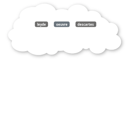
leyde
oeuvre
descartes