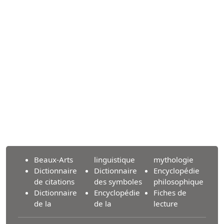
Beaux-Arts
linguistique
mythologie
Dictionnaire
Dictionnaire
Encyclopédie
de citations
des symboles
philosophique
Dictionnaire
Encyclopédie
Fiches de
de la
de la
lecture