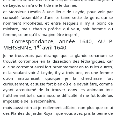
de Leyde, on m’a offert de me le donner.
et Monsieur Hesdin à une lieue de Leyde, pour voir par
curiosité l’assemblée d’une certaine secte de gens, qui se
nomment Prophètes, et entre lesquels il n’y a point de
ministre, mais chacun prêche qui veut, soit homme ou
femme, selon qu’il s’imagine être inspiré ;
Correspondance, année 1640, AU P.
er
MERSENNE, 1
avril 1640.
Je ne trouverais pas étrange que la glande conarium se
trouvât corrompue en la dissection des léthargiques, car
elle se corrompt aussi fort promptement en tous les autres,
et la voulant voir à Leyde, il y a trois ans, en une femme
qu’on anatomisait, quoique je la cherchasse fort
curieusement, et susse fort bien où elle devait être, comme
ayant accoutumé de la trouver, dans les animaux tout
fraîchement tués, sans aucune difficulté, il me fut toutefois
impossible de la reconnaître.
mais aussi n’en ai-je nullement affaire, non plus que celui
des Plantes du Jardin Royal, que vous avez pris la peine de