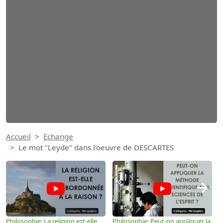
Accueil
Echange
Le mot "Leyde" dans l'oeuvre de DESCARTES
→
Philosophie: La religion est-elle
Philosophie: Peut-on appliquer la
P