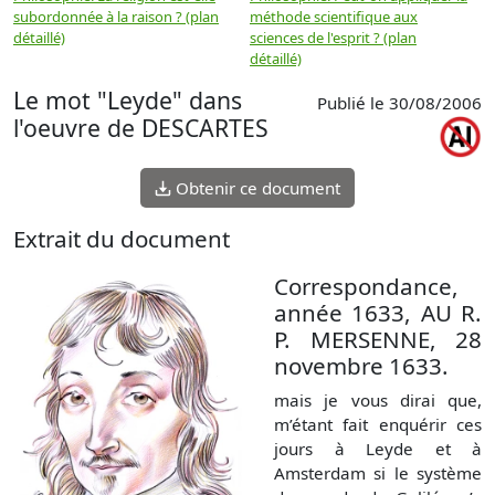
subordonnée à la raison ? (plan
méthode scientifique aux
n
détaillé)
sciences de l'esprit ? (plan
détaillé)
Le mot "Leyde" dans
Publié le 30/08/2006
l'oeuvre de DESCARTES
Obtenir ce document
Extrait du document
Correspondance,
année 1633, AU R.
P. MERSENNE, 28
novembre 1633.
mais je vous dirai que,
m’étant fait enquérir ces
jours à Leyde et à
Amsterdam si le système