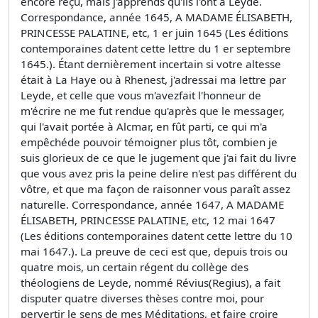
encore reçu, mais j'apprends qu'ils l'ont à Leyde.
Correspondance, année 1645, A MADAME ÉLISABETH,
PRINCESSE PALATINE, etc, 1 er juin 1645 (Les éditions
contemporaines datent cette lettre du 1 er septembre
1645.). Étant dernièrement incertain si votre altesse
était à La Haye ou à Rhenest, j'adressai ma lettre par
Leyde, et celle que vous m'avezfait l'honneur de
m'écrire ne me fut rendue qu'après que le messager,
qui l'avait portée à Alcmar, en fût parti, ce qui m'a
empêchéde pouvoir témoigner plus tôt, combien je
suis glorieux de ce que le jugement que j'ai fait du livre
que vous avez pris la peine delire n'est pas différent du
vôtre, et que ma façon de raisonner vous paraît assez
naturelle. Correspondance, année 1647, A MADAME
ÉLISABETH, PRINCESSE PALATINE, etc, 12 mai 1647
(Les éditions contemporaines datent cette lettre du 10
mai 1647.). La preuve de ceci est que, depuis trois ou
quatre mois, un certain régent du collège des
théologiens de Leyde, nommé Révius(Regius), a fait
disputer quatre diverses thèses contre moi, pour
pervertir le sens de mes Méditations, et faire croire