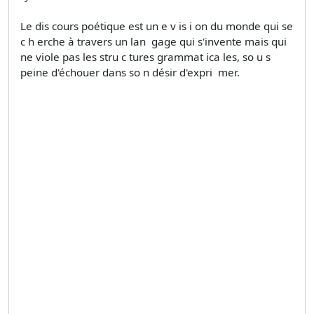
Le dis­ cours poétique est un e v is i on du monde qui se
c h erche à travers un lan ­ gage qui s'invente mais qui
ne viole pas les stru c­ tures grammat ica les, so u s
peine d'échouer dans so n désir d'expri ­ mer.