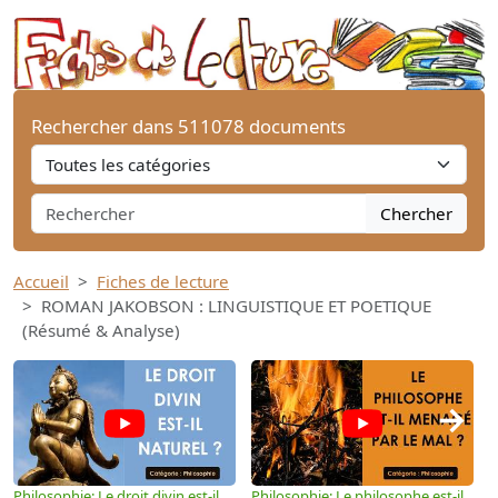
Rechercher dans 511078 documents
Chercher
Accueil
Fiches de lecture
ROMAN JAKOBSON : LINGUISTIQUE ET POETIQUE
(Résumé & Analyse)
→
Philosophie: Le droit divin est-il
Philosophie: Le philosophe est-il
P