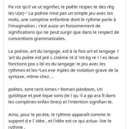
Pa rce qu'il ve ut signifier, le poête respec te des rêg
les U(e)~' La poésie n'est pas un simple jeu avec les
mots, une comptine enfantine dont le rythme parle à
l'imagination ; c'est aussi un foisonnement de
significations qui ne peut surgir que dans le respect de
conventions grammaticales.
La poésie, art du langage, est à la fois art et langage 1
'art du poète est pré­ L ciséme nt d 'int ég re r l es deux
fonctions pos­ s ibl es du langage: le jeu avec les
rythmes et les •Les exe mples de violation grave de la
syntaxe, mtme chez ...
poètes, sont raris­ simes.• Roman Jakobson, Un
gulstlque et poé tique sons (te l qu 'il a pp ara ît dans
les comptines enfan tines) et l'intention signifian te.
Ainsi, pour le po ète, le rythme apparaît comme le
support d e l' idée , et l'idée est ce qui actua- lise le
rythme .