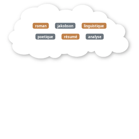
roman
jakobson
linguistique
poetique
résumé
analyse