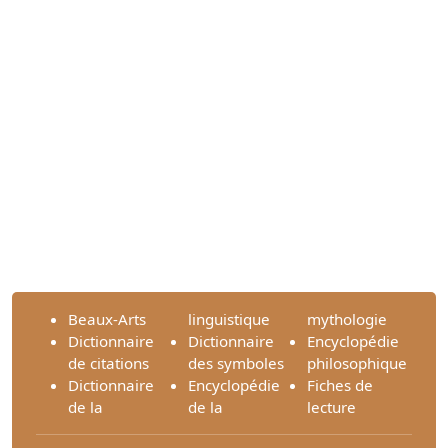
Beaux-Arts
linguistique
mythologie
Dictionnaire
Dictionnaire
Encyclopédie
de citations
des symboles
philosophique
Dictionnaire
Encyclopédie
Fiches de
de la
de la
lecture