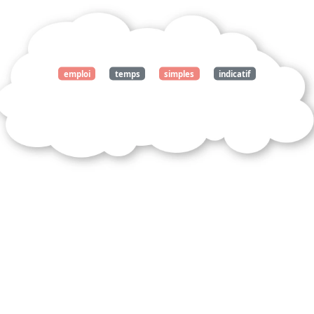
emploi
temps
simples
indicatif