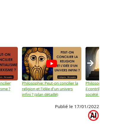
→
ncilier
Philosophie: Peut-on concilier la
Philosophie: Le mysticisme
isme ?
religion et l'idée d'un univers
il contribuer au progrès de 
infini ? (plan détaillé)
société ? (plan détaillé)
Publié le 17/01/2022