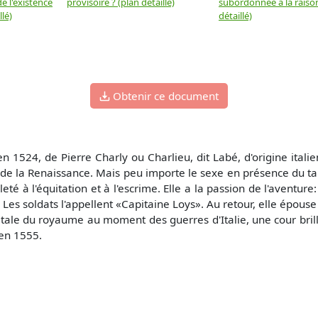
e l'existence
provisoire ? (plan détaillé)
subordonnée à la raison
llé)
détaillé)
Obtenir ce document
 1524, de Pierre Charly ou Charlieu, dit Labé, d'origine itali
de la Renaissance. Mais peu importe le sexe en présence du ta
bileté à l'équitation et à l'escrime. Elle a la passion de l'avent
 Les soldats l'appellent «Capitaine Loys». Au retour, elle épous
pitale du royaume au moment des guerres d'Italie, une cour bril
 en 1555.