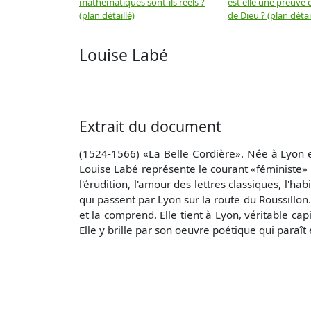
mathématiques sont-ils réels ?
est elle une preuve d
(plan détaillé)
de Dieu ? (plan détai
Louise Labé
Extrait du document
(1524-1566) «La Belle Cordière». Née à Lyon en
Louise Labé représente le courant «féministe» 
l'érudition, l'amour des lettres classiques, l'ha
qui passent par Lyon sur la route du Roussillon.
et la comprend. Elle tient à Lyon, véritable ca
Elle y brille par son oeuvre poétique qui paraît