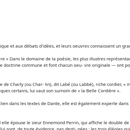
- tique et aux débats d'idées, et leurs oeuvres connaissent un gr
» Dans le domaine de la poésie, les plus illustres représentants
e doctrine commune et font chacun oeu- vre originale — ont po
re de Charly (ou Char- lin), dit Labé (ou Labbé), riche cordier, 
siques certains, lui vaut son surnom de « la Belle Cordière ».
italien dans les textes de Dante, elle est également experte dans
 elle épouse le sieur Ennemond Perrin, qui affiche le double d
i sont, de toute évidence, pas desti- nées : les trois élégies qu