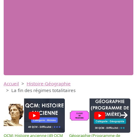
Accueil
Histoire-Géographie
La fin des régimes totalitaires
→
QCM: Histoire ancienne (49 QCM
Géographie (Programme de
H