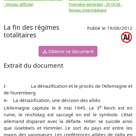
- Niveau difficile)
Première générale) - 35 QCM -
M
Niveau intermédiaire
d
La fin des régimes
Publié le 19/06/2012
totalitaires
Obtenir ce document
Extrait du document
I-
La dénazification et le procès de l’Allemagne et
de Nuremberg
A-
La dénazification, une décision des alliés
e
L’Allemagne capitule le 8 mai 1945. Le 3
Reich est en
ruine, le reichstag est saccagé en est le symbole. L’état
allemand disparait avec la défaite. Hitler se suicide ainsi
que Goebbels et Himmler. Le sort du pays est entre les
mains des vainqueurs. Les conférences alliées de Yalta en