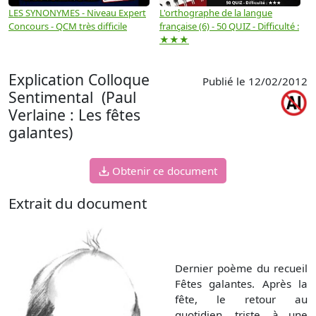
LES SYNONYMES - Niveau Expert
L'orthographe de la langue
L
Concours - QCM très difficile
française (6) - 50 QUIZ - Difficulté :
f
★★★
Explication Colloque
Publié le 12/02/2012
Sentimental (Paul
Verlaine : Les fêtes
galantes)
Obtenir ce document
Extrait du document
Dernier poème du recueil
Fêtes galantes. Après la
fête, le retour au
quotidien, triste, à une