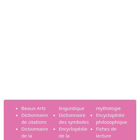
Beaux-Arts
linguistique
mythologie
Dictionnaire
Dictionnaire
Encyclopédie
de citations
des symboles
philosophique
Dictionnaire
Encyclopédie
Fiches de
de la
de la
lecture