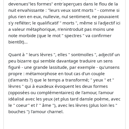
devenues"les formes" entr'aperçues dans le flou de la
nuit envahissante : "leurs veux sont morts " - comme si
plus rien en eux, nullevie, nul sentiment, ne pouvaient
s'y refléter; le qualificatif " morts ", même si l'adjectif ici
a valeur métaphorique, n'enintroduit pas moins une
note morbide (que le mot " spectres " va confirmer
bientôt)...
Quant à " leurs lèvres ", elles " sontmolles ", adjectif un
peu bizarre qui semble davantage traduire un sens
figuré - une grande lassitude, par exemple - qu'unsens
propre : métamorphose en tout cas d'un couple
(d'amants ?) que le temps a transformé; " yeux " et "
lèvres " qui à euxdeux évoquent les deux formes
(opposées ou complémentaires) de l'amour, l'amour
idéalisé avec les yeux (et plus tard dansle poème, avec
le " coeur" et l' " âme "), avec les lèvres (plus loin les "
bouches ") l'amour charnel.