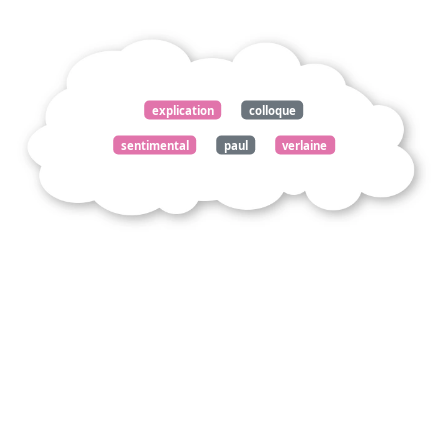
explication
colloque
sentimental
paul
verlaine
fêtes
galantes