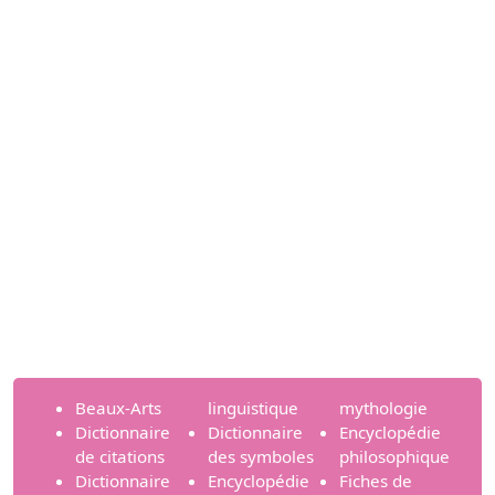
Beaux-Arts
linguistique
mythologie
Dictionnaire
Dictionnaire
Encyclopédie
de citations
des symboles
philosophique
Dictionnaire
Encyclopédie
Fiches de