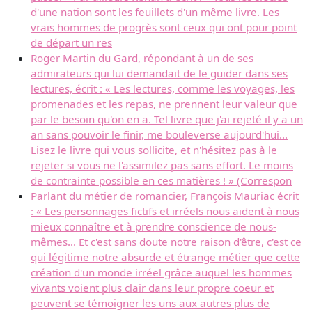
d'une nation sont les feuillets d'un même livre. Les
vrais hommes de progrès sont ceux qui ont pour point
de départ un res
Roger Martin du Gard, répondant à un de ses
admirateurs qui lui demandait de le guider dans ses
lectures, écrit : « Les lectures, comme les voyages, les
promenades et les repas, ne prennent leur valeur que
par le besoin qu'on en a. Tel livre que j'ai rejeté il y a un
an sans pouvoir le finir, me bouleverse aujourd'hui...
Lisez le livre qui vous sollicite, et n'hésitez pas à le
rejeter si vous ne l'assimilez pas sans effort. Le moins
de contrainte possible en ces matières ! » (Correspon
Parlant du métier de romancier, François Mauriac écrit
: « Les personnages fictifs et irréels nous aident à nous
mieux connaître et à prendre conscience de nous-
mêmes... Et c'est sans doute notre raison d'être, c'est ce
qui légitime notre absurde et étrange métier que cette
création d'un monde irréel grâce auquel les hommes
vivants voient plus clair dans leur propre coeur et
peuvent se témoigner les uns aux autres plus de