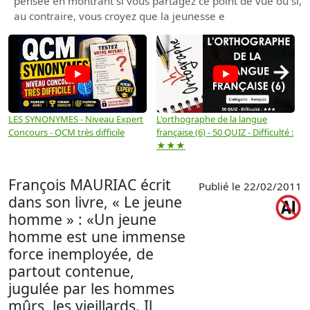
pensée en montrant si vous partagez ce point de vue ou si,
au contraire, vous croyez que la jeunesse e
→
LES SYNONYMES - Niveau Expert
L'orthographe de la langue
L
Concours - QCM très difficile
française (6) - 50 QUIZ - Difficulté :
f
★★★
François MAURIAC écrit
Publié le 22/02/2011
dans son livre, « Le jeune
homme » : «Un jeune
homme est une immense
force inemployée, de
partout contenue,
jugulée par les hommes
mûrs, les vieillards. Il