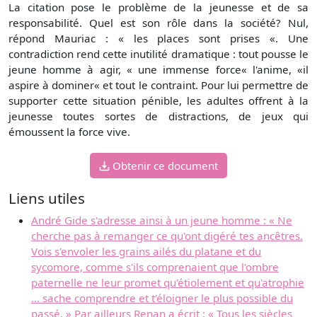
La citation pose le problème de la jeunesse et de sa
responsabilité. Quel est son rôle dans la société? Nul,
répond Mauriac : « les places sont prises «. Une
contradiction rend cette inutilité dramatique : tout pousse le
jeune homme à agir, « une immense force« l'anime, «il
aspire à dominer« et tout le contraint. Pour lui permettre de
supporter cette situation pénible, les adultes offrent à la
jeunesse toutes sortes de distractions, de jeux qui
émoussent la force vive.
Obtenir ce document
Liens utiles
André Gide s'adresse ainsi à un jeune homme : « Ne
cherche pas à remanger ce qu'ont digéré tes ancêtres.
Vois s'envoler les grains ailés du platane et du
sycomore, comme s'ils comprenaient que l'ombre
paternelle ne leur promet qu'étiolement et qu'atrophie
... sache comprendre et t'éloigner le plus possible du
passé. » Par ailleurs Renan a écrit : « Tous les siècles