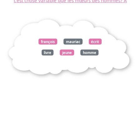
c'est chose variable que les mœurs des hommes? A
françois
mauriac
écrit
livre
jeune
homme
immense
inemployée
partout
contenue
jugulée
hommes
mûrs
vieillards
aspire
dominer
dominé