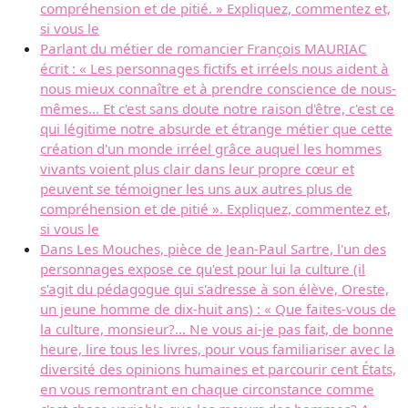
compréhension et de pitié. » Expliquez, commentez et,
si vous le
Parlant du métier de romancier François MAURIAC
écrit : « Les personnages fictifs et irréels nous aident à
nous mieux connaître et à prendre conscience de nous-
mêmes... Et c'est sans doute notre raison d'être, c'est ce
qui légitime notre absurde et étrange métier que cette
création d'un monde irréel grâce auquel les hommes
vivants voient plus clair dans leur propre cœur et
peuvent se témoigner les uns aux autres plus de
compréhension et de pitié ». Expliquez, commentez et,
si vous le
Dans Les Mouches, pièce de Jean-Paul Sartre, l'un des
personnages expose ce qu'est pour lui la culture (il
s'agit du pédagogue qui s'adresse à son élève, Oreste,
un jeune homme de dix-huit ans) : « Que faites-vous de
la culture, monsieur?... Ne vous ai-je pas fait, de bonne
heure, lire tous les livres, pour vous familiariser avec la
diversité des opinions humaines et parcourir cent États,
en vous remontrant en chaque circonstance comme