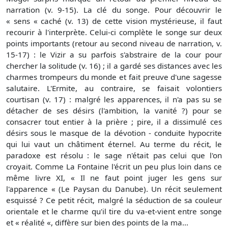
narration (v. 9-15). La clé du songe. Pour découvrir le
« sens « caché (v. 13) de cette vision mystérieuse, il faut
recourir à l'interprète. Celui-ci complète le songe sur deux
points importants (retour au second niveau de narration, v.
15-17) : le Vizir a su parfois s'abstraire de la cour pour
chercher la solitude (v. 16) ; il a gardé ses distances avec les
charmes trompeurs du monde et fait preuve d'une sagesse
salutaire. L'Ermite, au contraire, se faisait volontiers
courtisan (v. 17) : malgré les apparences, il n'a pas su se
détacher de ses désirs (l'ambition, la vanité ?) pour se
consacrer tout entier à la prière ; pire, il a dissimulé ces
désirs sous le masque de la dévotion - conduite hypocrite
qui lui vaut un châtiment éternel. Au terme du récit, le
paradoxe est résolu : le sage n'était pas celui que l'on
croyait. Comme La Fontaine l'écrit un peu plus loin dans ce
même livre XI, « Il ne faut point juger les gens sur
l'apparence « (Le Paysan du Danube). Un récit seulement
esquissé ? Ce petit récit, malgré la séduction de sa couleur
orientale et le charme qu'il tire du va-et-vient entre songe
et « réalité «, diffère sur bien des points de la ma...