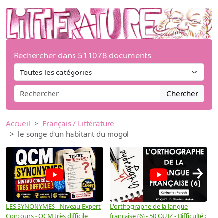
Rechercher dans 511078 documents
Chercher
Accueil
Français / Littérature
le songe d'un habitant du mogol
→
LES SYNONYMES - Niveau Expert
L'orthographe de la langue
L
Concours - QCM très difficile
française (6) - 50 QUIZ - Difficulté :
f