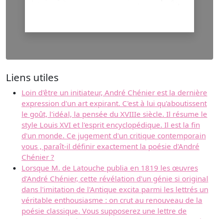
Liens utiles
Loin d'être un initiateur, André Chénier est la dernière
expression d'un art expirant. C'est à lui qu'aboutissent
le goût, l'idéal, la pensée du XVIIIe siècle. Il résume le
style Louis XVI et l'esprit encyclopédique. Il est la fin
d'un monde. Ce jugement d'un critique contemporain
vous , paraît-il définir exactement la poésie d'André
Chénier ?
Lorsque M. de Latouche publia en 1819 les œuvres
d'André Chénier, cette révélation d'un génie si original
dans l'imitation de l'Antique excita parmi les lettrés un
véritable enthousiasme : on crut au renouveau de la
poésie classique. Vous supposerez une lettre de