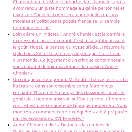
Chateaubriand à M. de Latouche dans laquelle, après
avoir rendu un juste hommage au génie personnel et
divers de Chénier, il précisera pour quelles raisons
morales et politiques la poésie française lui semble
entraînée vers de
Loin d'être un initiateur, André Chénier est la dernière
expression d'un art expirant. C'est à lui qu'aboutissent
le goût, l'idéal, la pensée du XVIIIe siècle. Il résume le
style Louis XVI et l'esprit encyclopédique. Il est la fin
d'un monde. Ce jugement d'un critique contemporain
vous paraît-il définir exactement la poésie d'André
Chénier ?
Un critique contemporain, M. André Thérive, écrit : « La
littérature dans son ensemble sert à faire mieux
connaître l'homme. Au temps des classiques, la vérité
générale, l'homme abstrait, suffisait encore. L'homme
concret est une conquête de l'époque moderne ». Vous
montrerez comment cette « conquête » a été préparée
par les écrivains du XVIIIe siècle. ?
André Chénier a dit : « De toutes les nations de
l'Europe, les Français sont ceux qui aiment le moins la