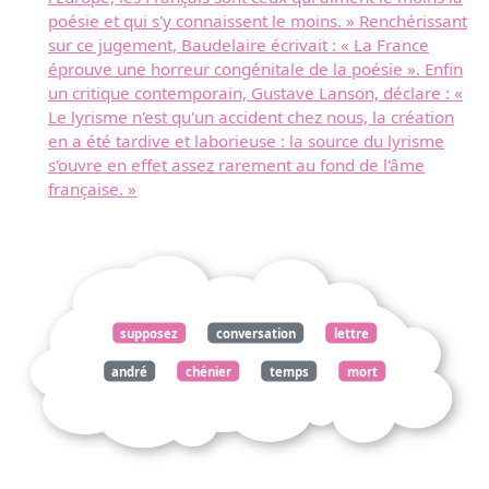
poésie et qui s'y connaissent le moins. » Renchérissant
sur ce jugement, Baudelaire écrivait : « La France
éprouve une horreur congénitale de la poésie ». Enfin
un critique contemporain, Gustave Lanson, déclare : «
Le lyrisme n'est qu'un accident chez nous, la création
en a été tardive et laborieuse : la source du lyrisme
s'ouvre en effet assez rarement au fond de l'âme
française. »
supposez
conversation
lettre
andré
chénier
temps
mort
voulu
réaliser
poésie
critiques
parait
mériter
française
xviiie
siècle