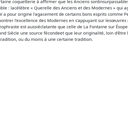
ertaine coquetterie à affirmer que les Anciens sontinsurpassabl
ible : lacélèbre « Querelle des Anciens et des Modernes » qui agi
V a pour origine l'agacement de certains bons esprits comme Pe
e montrer l'excellence des Modernes en s'appuyant sur lesœuvre
éophraste est aussiéclatante que celle de La Fontaine sur Ésope.
and Siècle une source fécondeet que leur originalité, loin d'être 
 tradition, ou du moins à une certaine tradition.