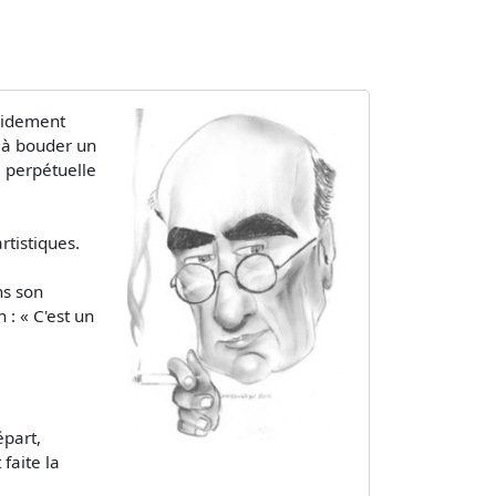
roidement
l à bouder un
e perpétuelle
rtistiques.
ns son
 : « C'est un
épart,
faite la