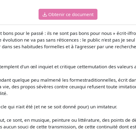
Obtenir ce document
t bons pour le passé : ils ne sont pas bons pour nous » écrit-ilf
 évolution ne va pas sans réticences : le public n'est pas Je seu
 dans ses habitudes formelles et à l'agresser par une recherch
templent d'un œil inquiet et critique cettemutation des valeurs a
ndant quelque peu malmené les formestraditionnelles, écrit da
a vie, des propos sévères contre ceuxqui refusent toute imitation
ité.
cle qui n'ait été (et ne se soit donné pour) un imitateur.
ut, ce sont, en musique, peinture ou littérature, des points de d
 aucun souci de cette transmission, de cette continuité dont est 