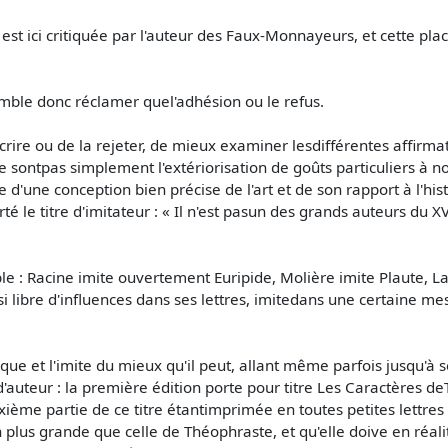
i est ici critiquée par l'auteur des Faux-Monnayeurs, et cette 
emble donc réclamer quel'adhésion ou le refus.
scrire ou de la rejeter, de mieux examiner lesdifférentes affirma
s ne sontpas simplement l'extériorisation de goûts particuliers 
'une conception bien précise de l'art et de son rapport à l'his
é le titre d'imitateur : « Il n'est pasun des grands auteurs du XVIIe
able : Racine imite ouvertement Euripide, Molière imite Plaute
 libre d'influences dans ses lettres, imitedans une certaine m
ue et l'imite du mieux qu'il peut, allant même parfois jusqu'à se
'auteur : la première édition porte pour titre Les Caractères de
xième partie de ce titre étantimprimée en toutes petites lettres
plus grande que celle de Théophraste, et qu'elle doive en réali