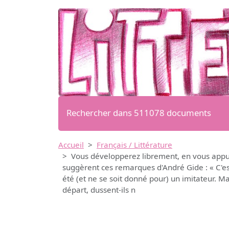
Rechercher dans 511078 documents
Accueil
Français / Littérature
Vous développerez librement, en vous appuya
suggèrent ces remarques d'André Gide : « C'est 
été (et ne se soit donné pour) un imitateur. Ma
départ, dussent-ils n