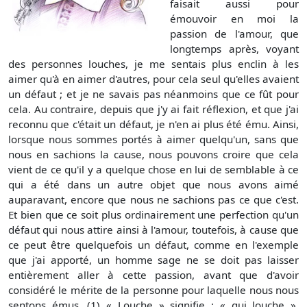
faisait aussi pour
émouvoir en moi la
passion de l'amour, que
longtemps après, voyant
des personnes louches, je me sentais plus enclin à les
aimer qu'à en aimer d'autres, pour cela seul qu'elles avaient
un défaut ; et je ne savais pas néanmoins que ce fût pour
cela. Au contraire, depuis que j'y ai fait réflexion, et que j'ai
reconnu que c'était un défaut, je n'en ai plus été ému. Ainsi,
lorsque nous sommes portés à aimer quelqu'un, sans que
nous en sachions la cause, nous pouvons croire que cela
vient de ce qu'il y a quelque chose en lui de semblable à ce
qui a été dans un autre objet que nous avons aimé
auparavant, encore que nous ne sachions pas ce que c'est.
Et bien que ce soit plus ordinairement une perfection qu'un
défaut qui nous attire ainsi à l'amour, toutefois, à cause que
ce peut être quelquefois un défaut, comme en l'exemple
que j'ai apporté, un homme sage ne se doit pas laisser
entièrement aller à cette passion, avant que d'avoir
considéré le mérite de la personne pour laquelle nous nous
sentons émus. (1) « Louche » signifie : « qui louche ».