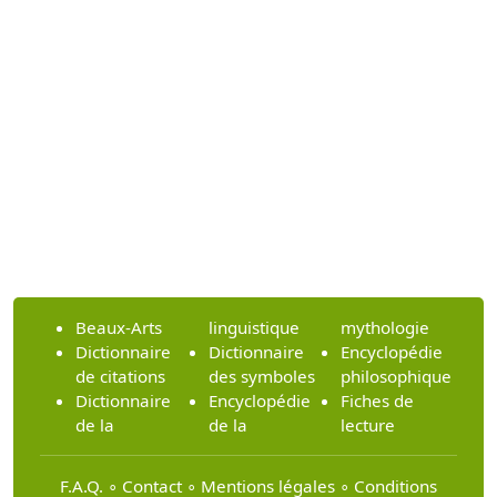
Beaux-Arts
linguistique
mythologie
Dictionnaire
Dictionnaire
Encyclopédie
de citations
des symboles
philosophique
Dictionnaire
Encyclopédie
Fiches de
de la
de la
lecture
F.A.Q.
∘
Contact
∘
Mentions légales
∘
Conditions