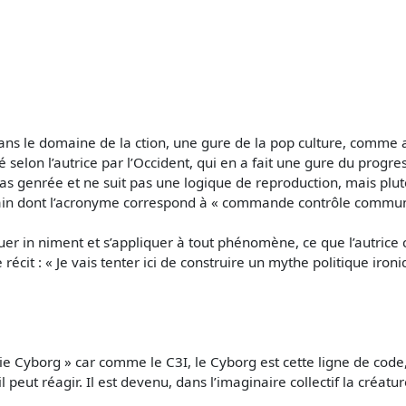
 dans le domaine de la ction, une gure de la pop culture, comm
é selon l’autrice par l’Occident, qui en a fait une gure du progr
g n’est pas genrée et ne suit pas une logique de reproduction, mai
ain dont l’acronyme correspond à « commande contrôle communic
er in niment et s’appliquer à tout phénomène, ce que l’autrice 
récit : « Je vais tenter ici de construire un mythe politique iron
 Cyborg » car comme le C3I, le Cyborg est cette ligne de code, il
 il peut réagir. Il est devenu, dans l’imaginaire collectif la créa