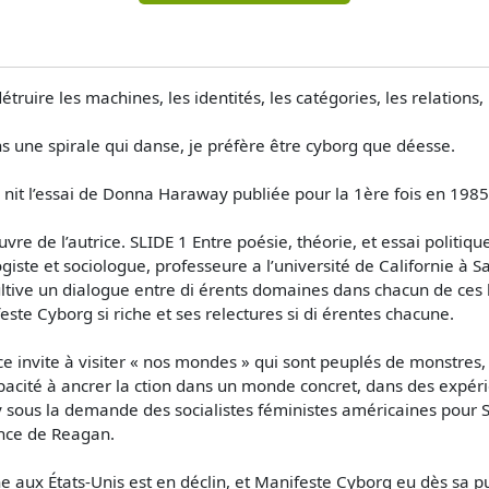
étruire les machines, les identités, les catégories, les relations,
dans une spirale qui danse, je préfère être cyborg que déesse.
 nit l’essai de Donna Haraway publiée pour la 1ère fois en 1985
œuvre de l’autrice. SLIDE 1 Entre poésie, théorie, et essai poli
logiste et sociologue, professeure a l’université de Californie à S
tive un dialogue entre di érents domaines dans chacun de ces li
feste Cyborg si riche et ses relectures si di érentes chacune.
ice invite à visiter « nos mondes » qui sont peuplés de monstres,
capacité à ancrer la ction dans un monde concret, dans des expér
sous la demande des socialistes féministes américaines pour So
ence de Reagan.
he aux États-Unis est en déclin, et Manifeste Cyborg eu dès sa 