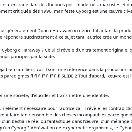
 point d’encrage dans les théories post-modernes, marxistes e
ent critiquée dès 1990, manifeste Cyborg est une œuvre clivan
lus généralement Donna Haraway) in uence t-il autant la produc
e répondre succinctement à ce sujet tant l’autrice crée un monde
e Cyborg d’Haraway ? Celui ci révèle d’un traitement originale, qu
ands principes par la suite.
jà bien familiers, car il sont une référence dans la production
paradigmes fl fl fi ff fi ff fi fi SLIDE 2 Tout d’abord, l’œuvre est
 une société, d’élucider et transmettre une identité.
n élément nécessaire pour l’autrice car il révèle les contradictio
 veut faire tenir ensemble des choses incompatibles parce que de
on d’un bestiaire réel ou fantastique dans l’œuvre, d’un mélange d
qu’un Cyborg ? Abréviation de « cybernetic organism », le Cyborg