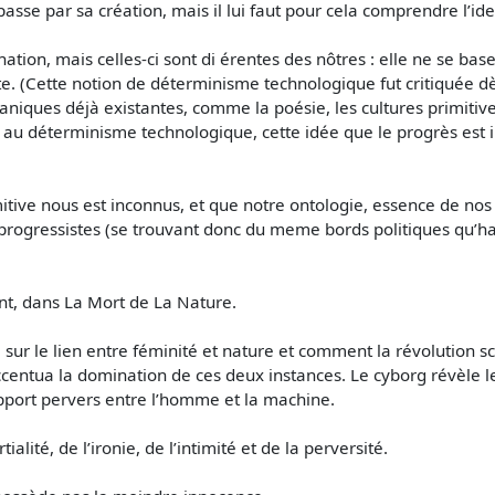
asse par sa création, mais il lui faut pour cela comprendre l’ide
tion, mais celles-ci sont di érentes des nôtres : elle ne se base 
 (Cette notion de déterminisme technologique fut critiquée dès
rganiques déjà existantes, comme la poésie, les cultures primitiv
déterminisme technologique, cette idée que le progrès est ina
mitive nous est inconnus, et que notre ontologie, essence de no
 progressistes (se trouvant donc du meme bords politiques qu’har
nt, dans La Mort de La Nature.
ea sur le lien entre féminité et nature et comment la révolution
ccentua la domination de ces deux instances. Le cyborg révèle les
rapport pervers entre l’homme et la machine.
tialité, de l’ironie, de l’intimité et de la perversité.