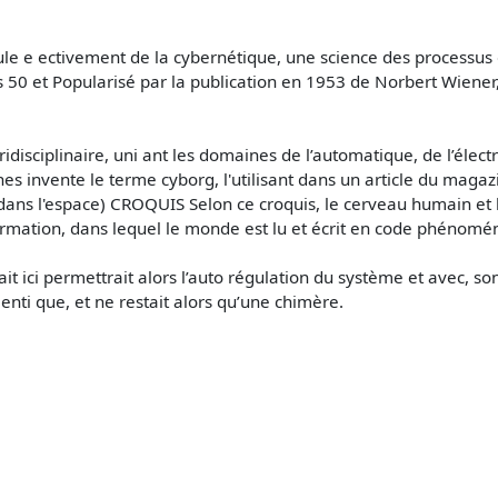
découle e ectivement de la cybernétique, une science des proce
s 50 et Popularisé par la publication en 1953 de Norbert Wiene
idisciplinaire, uni ant les domaines de l’automatique, de l’élec
nes invente le terme cyborg, l'utilisant dans un article du maga
s l'espace) CROQUIS Selon ce croquis, le cerveau humain et 
rmation, dans lequel le monde est lu et écrit en code phénomé
it ici permettrait alors l’auto régulation du système et avec, so
enti que, et ne restait alors qu’une chimère.