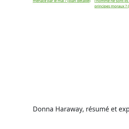
menacé par le mal ? (plan détaillé)
l'homme ne sont-ils
principes moraux ? (
Donna Haraway, résumé et expl