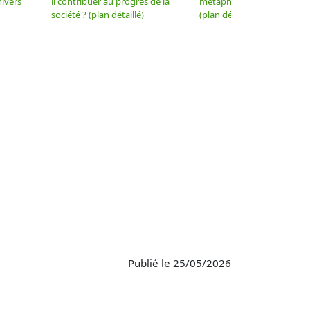
nivers
il contribuer au progrès de la
métaphysique à la physiqu
société ? (plan détaillé)
(plan détaillé)
Publié le 25/05/2026