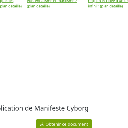
 que des
existentialisme et marxisme ?
religion et l'idée d'un u
plan détaillé)
(plan détaillé)
infini ? (plan détaillé)
ication de Manifeste Cyborg
Obtenir ce document