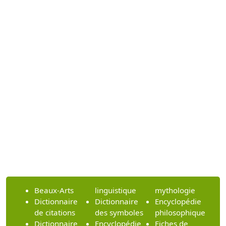
Beaux-Arts
linguistique
mythologie
Dictionnaire
Dictionnaire
Encyclopédie
de citations
des symboles
philosophique
Dictionnaire
Encyclopédie
Fiches de