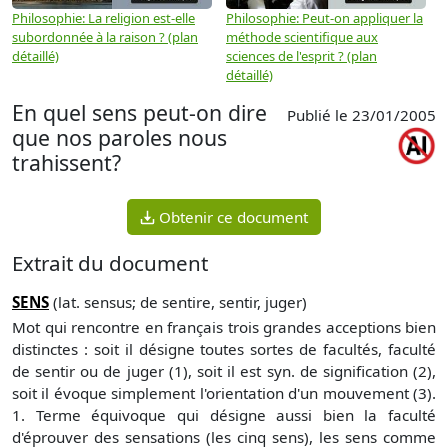
Philosophie: La religion est-elle
Philosophie: Peut-on appliquer la
P
subordonnée à la raison ? (plan
méthode scientifique aux
n
détaillé)
sciences de l'esprit ? (plan
détaillé)
En quel sens peut-on dire
Publié le 23/01/2005
que nos paroles nous
trahissent?
Obtenir ce document
Extrait du document
SENS
(lat. sensus; de sentire, sentir, juger)
Mot qui rencontre en français trois grandes acceptions bien
distinctes : soit il désigne toutes sortes de facultés, faculté
de sentir ou de juger (1), soit il est syn. de signification (2),
soit il évoque simplement l'orientation d'un mouvement (3).
1. Terme équivoque qui désigne aussi bien la faculté
d'éprouver des sensations (les cinq sens), les sens comme