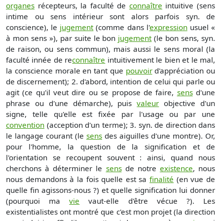
organes
récepteurs, la faculté de
connaître
intuitive (sens
intime ou sens intérieur sont alors parfois syn. de
conscience), le
jugement
(comme dans l'
expression
usuel «
à mon sens »), par suite le bon
jugement
(le bon sens, syn.
de raison, ou sens commun), mais aussi le sens moral (la
faculté innée de re
connaître
intuitivement le bien et le mal,
la
conscience
morale en tant que
pouvoir
d'appréciation ou
de discernement); 2. d'abord, intention de celui qui parle ou
agit (ce qu'il veut dire ou se propose de faire,
sens
d'une
phrase ou d'une démarche), puis
valeur
objective d'un
signe, telle qu'elle est fixée par l'usage ou par une
convention
(acception d'un terme); 3. syn. de direction dans
le langage courant (le
sens
des aiguilles d'une montre). Or,
pour l'homme, la question de la signification et de
l'orientation se recoupent souvent : ainsi, quand nous
cherchons à déterminer le
sens
de notre
existence
, nous
nous demandons à la fois quelle est sa
finalité
(en vue de
quelle fin agissons-nous ?) et quelle signification lui donner
(pourquoi ma
vie
vaut-elle d'être vécue ?). Les
existentialistes ont montré que c'est mon projet (la direction