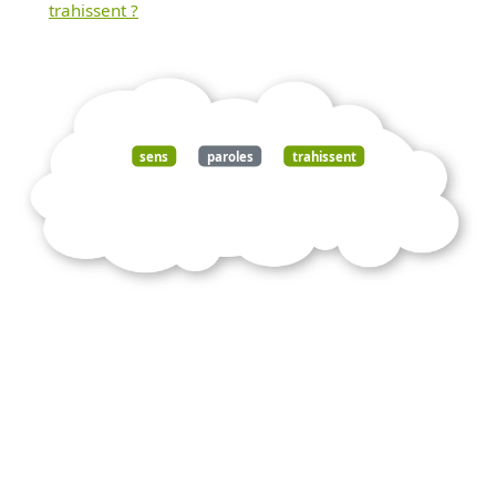
trahissent ?
sens
paroles
trahissent