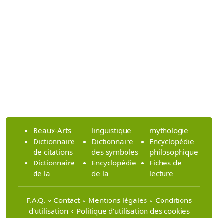
Beaux-Arts
linguistique
mythologie
Dictionnaire
Dictionnaire
Encyclopédie
de citations
des symboles
philosophique
Dictionnaire
Encyclopédie
Fiches de
de la
de la
lecture
F.A.Q.
∘
Contact
∘
Mentions légales
∘
Conditions
d'utilisation
∘
Politique d’utilisation des cookies