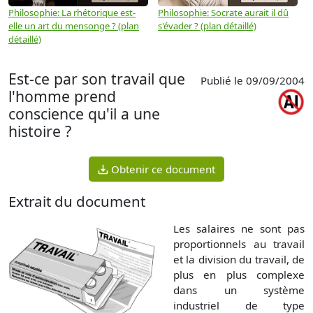
Philosophie: La rhétorique est-
Philosophie: Socrate aurait il dû
P
elle un art du mensonge ? (plan
s'évader ? (plan détaillé)
s
détaillé)
(
Est-ce par son travail que
Publié le 09/09/2004
l'homme prend
conscience qu'il a une
histoire ?
Obtenir ce document
Extrait du document
Les salaires ne sont pas
proportionnels au travail
et la division du travail, de
plus en plus complexe
dans un système
industriel de type