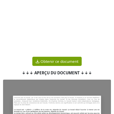
Obtenir ce document
↓↓↓ APERÇU DU DOCUMENT ↓↓↓