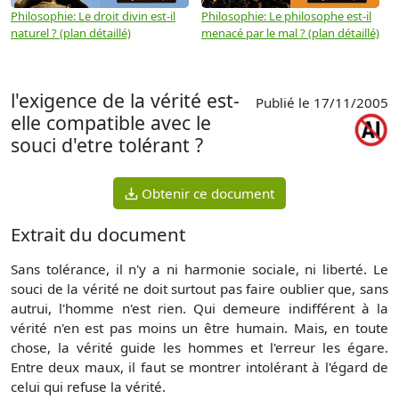
Philosophie: Le droit divin est-il
Philosophie: Le philosophe est-il
P
naturel ? (plan détaillé)
menacé par le mal ? (plan détaillé)
l
p
l'exigence de la vérité est-
Publié le 17/11/2005
elle compatible avec le
souci d'etre tolérant ?
Obtenir ce document
Extrait du document
Sans tolérance, il n'y a ni harmonie sociale, ni liberté. Le
souci de la vérité ne doit surtout pas faire oublier que, sans
autrui, l'homme n'est rien. Qui demeure indifférent à la
vérité n'en est pas moins un être humain. Mais, en toute
chose, la vérité guide les hommes et l'erreur les égare.
Entre deux maux, il faut se montrer intolérant à l'égard de
celui qui refuse la vérité.