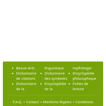
Beaux-Arts
linguistique
mythologie
Dictionnaire
Dictionnaire
Encyclopédie
de citations
des symboles
philosophique
Dictionnaire
Encyclopédie
Fiches de
de la
de la
lecture
F.A.Q.
∘
Contact
∘
Mentions légales
∘
Conditions