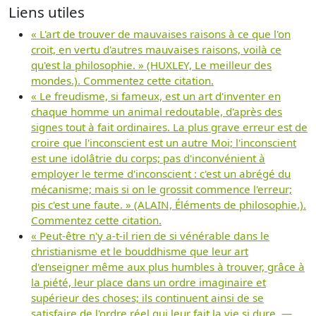
Liens utiles
« L'art de trouver de mauvaises raisons à ce que l'on
croit, en vertu d'autres mauvaises raisons, voilà ce
qu'est la philosophie. » (HUXLEY, Le meilleur des
mondes.). Commentez cette citation.
« Le freudisme, si fameux, est un art d'inventer en
chaque homme un animal redoutable, d'après des
signes tout à fait ordinaires. La plus grave erreur est de
croire que l'inconscient est un autre Moi; l'inconscient
est une idolâtrie du corps; pas d'inconvénient à
employer le terme d'inconscient : c'est un abrégé du
mécanisme; mais si on le grossit commence l'erreur;
pis c'est une faute. » (ALAIN, Éléments de philosophie.).
Commentez cette citation.
« Peut-être n'y a-t-il rien de si vénérable dans le
christianisme et le bouddhisme que leur art
d'enseigner même aux plus humbles à trouver, grâce à
la piété, leur place dans un ordre imaginaire et
supérieur des choses; ils continuent ainsi de se
satisfaire de l'ordre réel qui leur fait la vie si dure, —