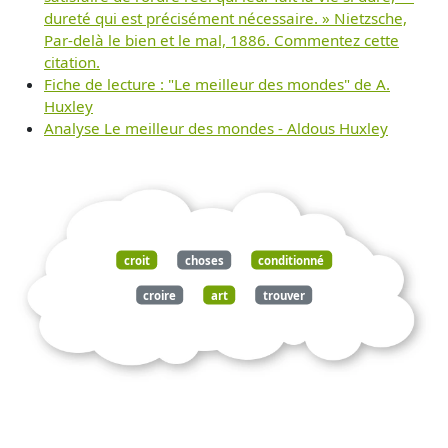
dureté qui est précisément nécessaire. » Nietzsche,
Par-delà le bien et le mal, 1886. Commentez cette
citation.
Fiche de lecture : "Le meilleur des mondes" de A.
Huxley
Analyse Le meilleur des mondes - Aldous Huxley
croit
choses
conditionné
croire
art
trouver
mauvaises
raisons
vertu
philosophie
huxley
meilleur
mondes
1931
commentez