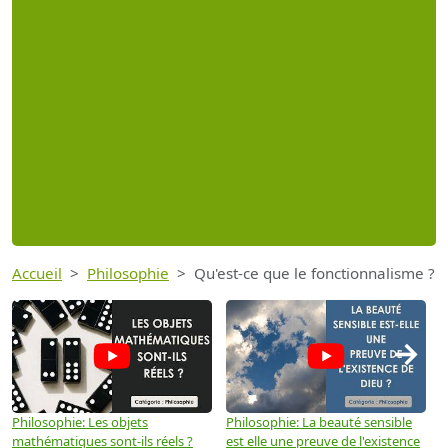
Accueil
Philosophie
Qu'est-ce que le fonctionnalisme ?
→
Philosophie: Les objets
Philosophie: La beauté sensible
P
mathématiques sont-ils réels ?
est elle une preuve de l'existence
p