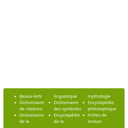
Beaux-Arts
linguistique
mythologie
Dictionnaire
Dictionnaire
Encyclopédie
de citations
des symboles
philosophique
Dictionnaire
Encyclopédie
Fiches de
de la
de la
lecture