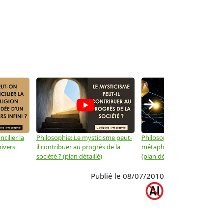
→
cilier la
Philosophie: Le mysticisme peut-
Philosophie: Peut-on lier la
nivers
il contribuer au progrès de la
métaphysique à la physiqu
société ? (plan détaillé)
(plan détaillé)
Publié le 08/07/2010