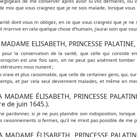
 je négligeais de me conserver après avoir lu vos dernières, 
 de moi que vous craignez que je ne sois malade, lorsque vous 
charité dont vous m obligez, en ce que vous craignez que je ne
’il m’arrive en cela quelque chose d’humain, j’aurai soin que vou
MADAME ELISABETH, PRINCESSE PALATINE, 10
pour la conservation de la santé, que celle qui consiste e
 lorsqu’on est une fois sain, on ne peut pas aisément tomber
extérieures nous nuisent ;
vraie et plus raisonnable, que celle de certaines gens, qui, sur
n temps, et par cela seul deviennent malades, et même en meur
A MADAME ÉLISABETH, PRINCESSE PALATINE,
e de juin 1645.).
pardonner, si je ne puis plaindre son indisposition, lorsque j’
s raisonnements si fermes, qu’il ne m’est pas possible de me p
A MADAME ÉLISABETH, PRINCESSE PALATINE,