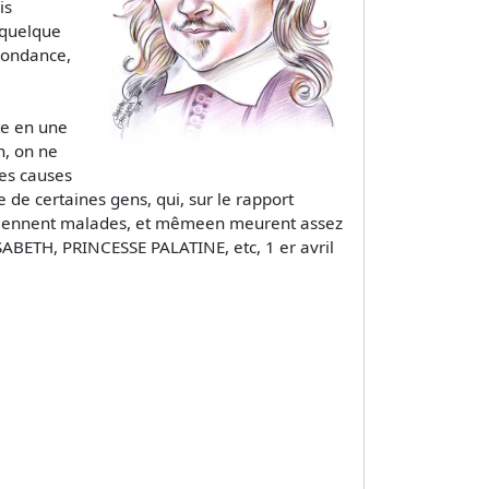
is
 quelque
spondance,
te en une
n, on ne
res causes
 de certaines gens, qui, sur le rapport
 deviennent malades, et mêmeen meurent assez
ABETH, PRINCESSE PALATINE, etc, 1 er avril