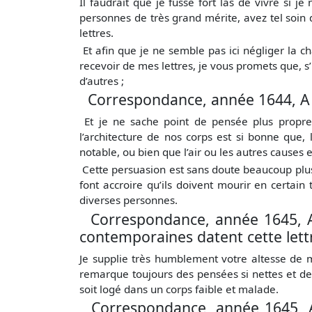
Il faudrait que je fusse fort las de vivre si
personnes de très grand mérite, avez tel soin
lettres.
Et afin que je ne semble pas ici négliger la 
recevoir de mes lettres, je vous promets que, s
d’autres ;
Correspondance, année 1644, A 
Et je ne sache point de pensée plus propre 
l’architecture de nos corps est si bonne que,
notable, ou bien que l’air ou les autres causes 
Cette persuasion est sans doute beaucoup plus 
font accroire qu’ils doivent mourir en certai
diverses personnes.
Correspondance, année 1645, 
contemporaines datent cette lettr
Je supplie très humblement votre altesse de me 
remarque toujours des pensées si nettes et de
soit logé dans un corps faible et malade.
Correspondance, année 1645, 