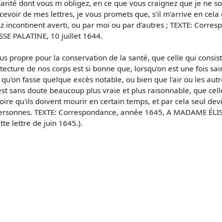
charité dont vous m obligez, en ce que vous craignez que je ne so
voir de mes lettres, je vous promets que, s'il m'arrive en cela
z incontinent averti, ou par moi ou par d'autres ; TEXTE: Corre
 PALATINE, 10 juillet 1644.
s propre pour la conservation de la santé, que celle qui consis
tecture de nos corps est si bonne que, lorsqu'on est une fois sai
qu'on fasse quelque excès notable, ou bien que l'air ou les aut
st sans doute beaucoup plus vraie et plus raisonnable, que celle
roire qu'ils doivent mourir en certain temps, et par cela seul
es personnes. TEXTE: Correspondance, année 1645, A MADAME ÉLIS
e lettre de juin 1645.).