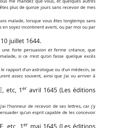
où vous me mandez que vous, et quelques autres
êtes plus de quinze jours sans recevoir de mes
 sois malade, lorsque vous êtes longtemps sans
s en soyez incontinent averti, ou par moi ou par
 juillet 1644.
n une forte persuasion et ferme créance, que
 malade, si ce n’est qu’on fasse quelque excès
 le rapport d’un astrologue ou d’un médecin, se
ent assez souvent, ainsi que j’ai vu arriver à
er
 etc, 1
avril 1645 (Les éditions
ai l’honneur de recevoir de ses lettres, car j’y
ersuader qu’un esprit capable de les concevoir
er
 etc, 1
mai 1645 (Les éditions