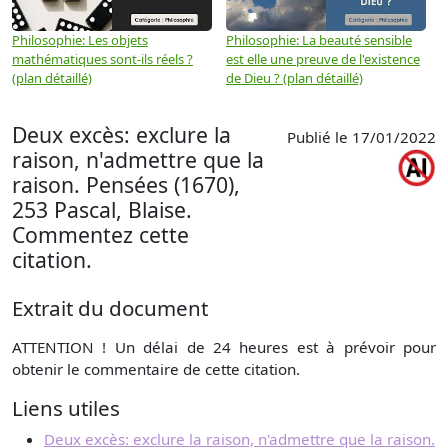
Philosophie: Les objets
Philosophie: La beauté sensible
P
mathématiques sont-ils réels ?
est elle une preuve de l'existence
p
(plan détaillé)
de Dieu ? (plan détaillé)
Deux excès: exclure la
Publié le 17/01/2022
raison, n'admettre que la
raison. Pensées (1670),
253 Pascal, Blaise.
Commentez cette
citation.
Extrait du document
ATTENTION ! Un délai de 24 heures est à prévoir pour
obtenir le commentaire de cette citation.
Liens utiles
Deux excès: exclure la raison, n'admettre que la raison.