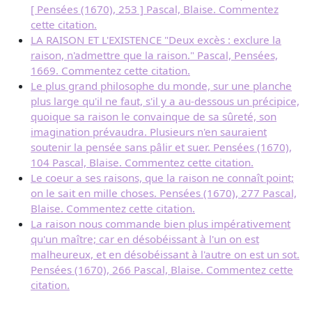
[ Pensées (1670), 253 ] Pascal, Blaise. Commentez
cette citation.
LA RAISON ET L'EXISTENCE "Deux excès : exclure la
raison, n'admettre que la raison." Pascal, Pensées,
1669. Commentez cette citation.
Le plus grand philosophe du monde, sur une planche
plus large qu'il ne faut, s'il y a au-dessous un précipice,
quoique sa raison le convainque de sa sûreté, son
imagination prévaudra. Plusieurs n'en sauraient
soutenir la pensée sans pâlir et suer. Pensées (1670),
104 Pascal, Blaise. Commentez cette citation.
Le coeur a ses raisons, que la raison ne connaît point;
on le sait en mille choses. Pensées (1670), 277 Pascal,
Blaise. Commentez cette citation.
La raison nous commande bien plus impérativement
qu'un maître; car en désobéissant à l'un on est
malheureux, et en désobéissant à l'autre on est un sot.
Pensées (1670), 266 Pascal, Blaise. Commentez cette
citation.