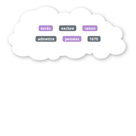
excès
exclure
raison
admettre
pensées
1670
253
pascal
blaise
commentez
citation