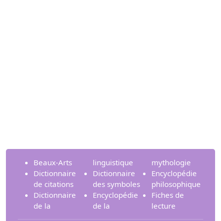
Beaux-Arts
linguistique
mythologie
Dictionnaire
Dictionnaire
Encyclopédie
de citations
des symboles
philosophique
Dictionnaire
Encyclopédie
Fiches de
de la
de la
lecture